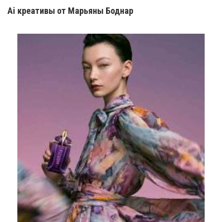
Ai креатив
ы
от Марьяны Боднар