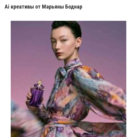
Ai креатив
ы
от Марьяны Боднар