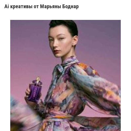
Ai креатив
ы
от Марьяны Боднар