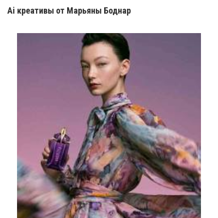
Ai креатив
ы
от Марьяны Боднар