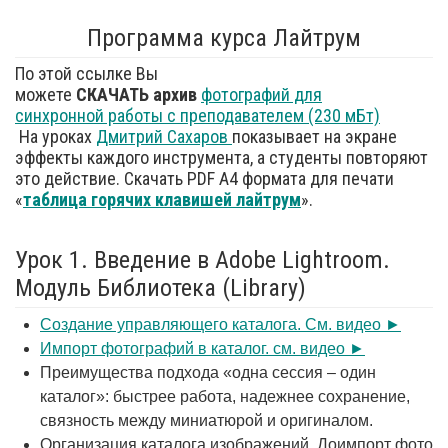
Программа курса Лайтрум
По этой ссылке Вы
можете
СКАЧАТЬ
архив
фотографий для
синхронной работы с преподавателем (230 мБт)
На уроках
Дмитрий Сахаров
показывает на экране
эффекты каждого инструмента, а студенты повторяют
это действие. Cкачать PDF А4 формата для печати
«
таблица горячих клавишей
лайтрум
».
Урок 1. Введение в Adobe Lightroom.
Модуль Библиотека (Library)
Создание управляющего каталога. См. видео ►
Импорт фотографий в каталог. см. видео ►
Преимущества подхода «одна сессия – один
каталог»: быстрее работа, надежнее сохранение,
связность между миниатюрой и оригиналом.
Организация каталога изображений. Доимпорт фото