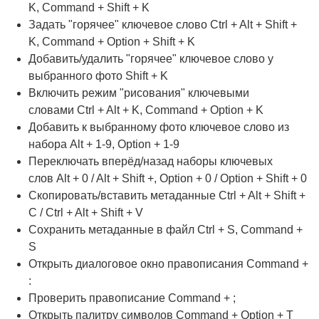
K, Command + Shift + K
Задать "горячее" ключевое слово Ctrl + Alt + Shift +
K, Command + Option + Shift + K
Добавить/удалить "горячее" ключевое слово у
выбранного фото Shift + K
Включить режим "рисования" ключевыми
словами Ctrl + Alt + K, Command + Option + K
Добавить к выбранному фото ключевое слово из
набора Alt + 1-9, Option + 1-9
Переключать вперёд/назад наборы ключевых
слов Alt + 0 / Alt + Shift +, Option + 0 / Option + Shift + 0
Скопировать/вставить метаданные Ctrl + Alt + Shift +
C / Ctrl + Alt + Shift + V
Сохранить метаданные в файл Ctrl + S, Command +
S
Открыть диалоговое окно правописания Command +
:
Проверить правописание Command + ;
Открыть палитру символов Command + Option + T