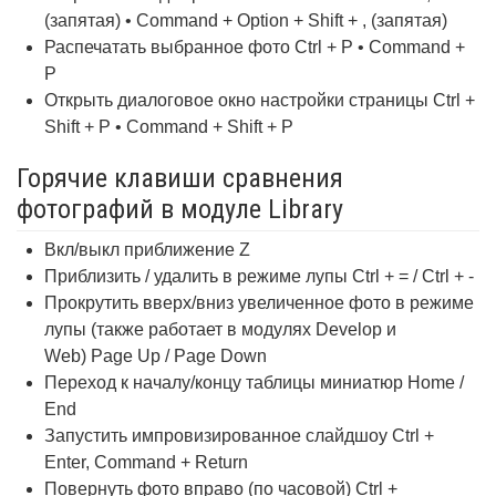
(запятая) • Command + Option + Shift + , (запятая)
Распечатать выбранное фото Ctrl + P • Command +
P
Открыть диалоговое окно настройки страницы Ctrl +
Shift + P • Command + Shift + P
Горячие клавиши сравнения
фотографий в модуле Library
Вкл/выкл приближение Z
Приблизить / удалить в режиме лупы Ctrl + = / Ctrl + -
Прокрутить вверх/вниз увеличенное фото в режиме
лупы (также работает в модулях Develop и
Web) Page Up / Page Down
Переход к началу/концу таблицы миниатюр Home /
End
Запустить импровизированное слайдшоу Ctrl +
Enter, Command + Return
Повернуть фото вправо (по часовой) Ctrl +