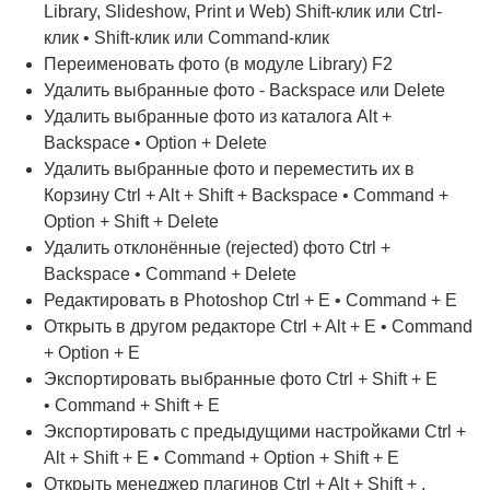
Library, Slideshow, Print и Web) Shift-клик или Ctrl-
клик • Shift-клик или Command-клик
Переименовать фото (в модуле Library) F2
Удалить выбранные фото - Backspace или Delete
Удалить выбранные фото из каталога Alt +
Backspace • Option + Delete
Удалить выбранные фото и переместить их в
Корзину Ctrl + Alt + Shift + Backspace • Command +
Option + Shift + Delete
Удалить отклонённые (rejected) фото Ctrl +
Backspace • Command + Delete
Редактировать в Photoshop Ctrl + E • Command + E
Открыть в другом редакторе Ctrl + Alt + E • Command
+ Option + E
Экспортировать выбранные фото Ctrl + Shift + E
• Command + Shift + E
Экспортировать с предыдущими настройками Ctrl +
Alt + Shift + E • Command + Option + Shift + E
Открыть менеджер плагинов Ctrl + Alt + Shift + ,