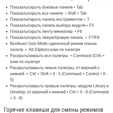
Показать/скрыть боковые панели • Tab
Показать/скрыть все панели • Shift + Tab
Показать/скрыть панель инструментов • T
Показать/скрыть панель выбора модуля • F5
Показать/скрыть ленту миниатюр • F6
Показать/скрыть левую/правую панель • F7/F8
Вкл/выкл Solo Mode одиночный режим показа
палитр • Alt (Option)-клик по палитре
Раскрыть/закрыть все палитры • Command (Ctrl) +
клик по палитре
Раскрыть/закрыть левые палитры, от верхней к
нижней • Ctrl + Shift + 0 - 5 (Command + Control + 0 -
5)
Раскрыть/закрыть правые палитры, модули Library и
Develop, от верхней к нижней • Ctrl + 0 - 8 (Command
+ 0 - 8)
Горячие клавиши для смены режимов