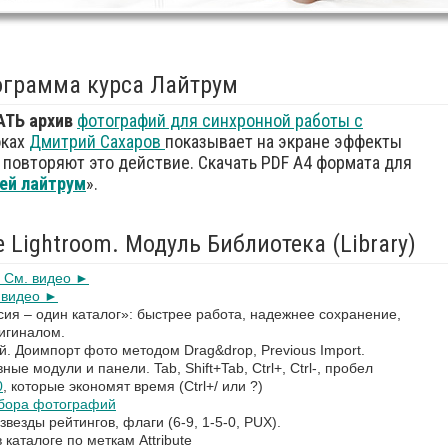
ограмма курса Лайтрум
АТЬ
архив
фотографий для синхронной работы с
оках
Дмитрий Сахаров
показывает на экране эффекты
 повторяют это действие. Cкачать PDF А4 формата для
ей
лайтрум
».
 Lightroom. Модуль Библиотека (Library)
 См. видео ►
. видео ►
ия – один каталог»: быстрее работа, надежнее сохранение,
ригиналом.
й. Доимпорт фото методом Drag&drop, Previous Import.
е модули и панели. Tab, Shift+Tab, Ctrl+, Ctrl-, пробел
0
, которые экономят время (Ctrl+/ или ?)
тбора фотографий
везды рейтингов, флаги (6-9, 1-5-0, PUX).
каталоге по меткам Attribute