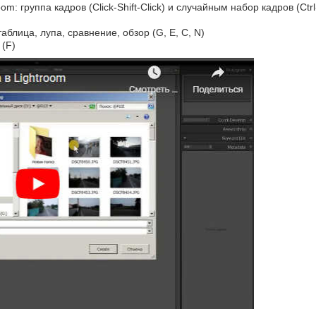
: группа кадров (Click-Shift-Click) и случайным набор кадров (Ctrl
блица, лупа, сравнение, обзор (G, E, C, N)
 (F)