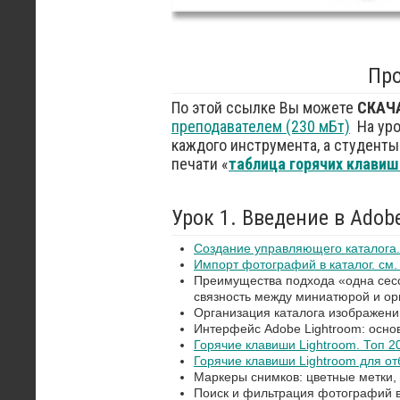
Пр
По этой ссылке Вы можете
СКАЧ
преподавателем (230 мБт)
На ур
каждого инструмента, а студенты
печати «
таблица горячих клавиш
Урок 1. Введение в Adobe
Создание управляющего каталога.
Импорт фотографий в каталог. см
Преимущества подхода «одна сесс
связность между миниатюрой и о
Организация каталога изображени
Интерфейс Adobe Lightroom: основны
Горячие клавиши Lightroom. Топ 2
Горячие клавиши Lightroom для о
Маркеры снимков: цветные метки, з
Поиск и фильтрация фотографий в 