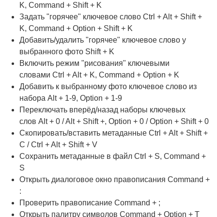
K, Command + Shift + K
Задать "горячее" ключевое слово Ctrl + Alt + Shift +
K, Command + Option + Shift + K
Добавить/удалить "горячее" ключевое слово у
выбранного фото Shift + K
Включить режим "рисования" ключевыми
словами Ctrl + Alt + K, Command + Option + K
Добавить к выбранному фото ключевое слово из
набора Alt + 1-9, Option + 1-9
Переключать вперёд/назад наборы ключевых
слов Alt + 0 / Alt + Shift +, Option + 0 / Option + Shift + 0
Скопировать/вставить метаданные Ctrl + Alt + Shift +
C / Ctrl + Alt + Shift + V
Сохранить метаданные в файл Ctrl + S, Command +
S
Открыть диалоговое окно правописания Command +
:
Проверить правописание Command + ;
Открыть палитру символов Command + Option + T