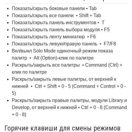
Показать/скрыть боковые панели • Tab
Показать/скрыть все панели • Shift + Tab
Показать/скрыть панель инструментов • T
Показать/скрыть панель выбора модуля • F5
Показать/скрыть ленту миниатюр • F6
Показать/скрыть левую/правую панель • F7/F8
Вкл/выкл Solo Mode одиночный режим показа
палитр • Alt (Option)-клик по палитре
Раскрыть/закрыть все палитры • Command (Ctrl) +
клик по палитре
Раскрыть/закрыть левые палитры, от верхней к
нижней • Ctrl + Shift + 0 - 5 (Command + Control + 0 -
5)
Раскрыть/закрыть правые палитры, модули Library и
Develop, от верхней к нижней • Ctrl + 0 - 8 (Command
+ 0 - 8)
Горячие клавиши для смены режимов