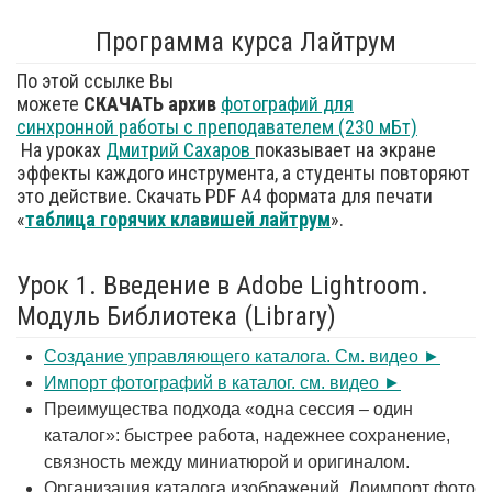
Программа курса Лайтрум
По этой ссылке Вы
можете
СКАЧАТЬ
архив
фотографий для
синхронной работы с преподавателем (230 мБт)
На уроках
Дмитрий Сахаров
показывает на экране
эффекты каждого инструмента, а студенты повторяют
это действие. Cкачать PDF А4 формата для печати
«
таблица горячих клавишей
лайтрум
».
Урок 1. Введение в Adobe Lightroom.
Модуль Библиотека (Library)
Создание управляющего каталога. См. видео ►
Импорт фотографий в каталог. см. видео ►
Преимущества подхода «одна сессия – один
каталог»: быстрее работа, надежнее сохранение,
связность между миниатюрой и оригиналом.
Организация каталога изображений. Доимпорт фото