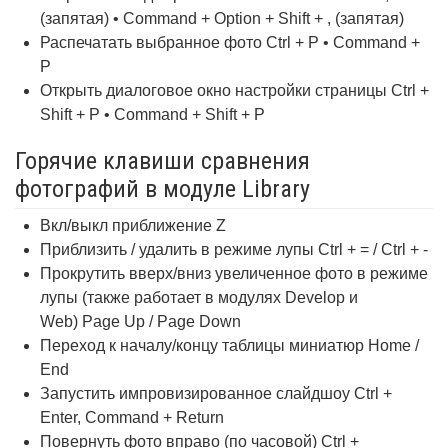
(запятая) • Command + Option + Shift + , (запятая)
Распечатать выбранное фото Ctrl + P • Command +
P
Открыть диалоговое окно настройки страницы Ctrl +
Shift + P • Command + Shift + P
Горячие клавиши сравнения
фотографий в модуле Library
Вкл/выкл приближение Z
Приблизить / удалить в режиме лупы Ctrl + = / Ctrl + -
Прокрутить вверх/вниз увеличенное фото в режиме
лупы (также работает в модулях Develop и
Web) Page Up / Page Down
Переход к началу/концу таблицы миниатюр Home /
End
Запустить импровизированное слайдшоу Ctrl +
Enter, Command + Return
Повернуть фото вправо (по часовой) Ctrl +