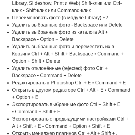
Library, Slideshow, Print и Web) Shift-клик или Ctrl-
клик • Shift-клик или Command-клик
Переименовать фото (в модуле Library) F2
Удалить выбранные фото - Backspace или Delete
Удалить выбранные фото из каталога Alt +
Backspace • Option + Delete
Удалить выбранные фото и переместить их в
Корзину Ctrl + Alt + Shift + Backspace • Command +
Option + Shift + Delete
Удалить отклонённые (rejected) фото Ctrl +
Backspace • Command + Delete
Редактировать в Photoshop Ctrl + E • Command + E
Открыть в другом редакторе Ctrl + Alt + E • Command
+ Option + E
Экспортировать выбранные фото Ctrl + Shift + E
• Command + Shift + E
Экспортировать с предыдущими настройками Ctrl +
Alt + Shift + E • Command + Option + Shift + E
Открыть менеджер плагинов Ctrl + Alt + Shift + ,