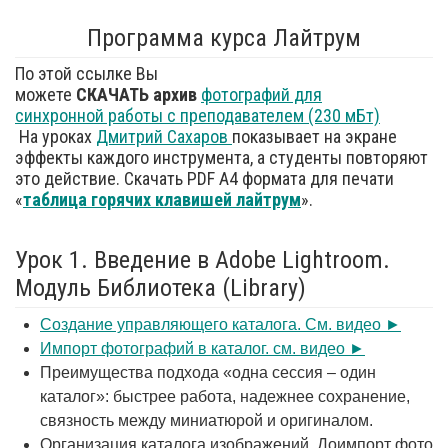
Программа курса Лайтрум
По этой ссылке Вы
можете
СКАЧАТЬ
архив
фотографий для
синхронной работы с преподавателем (230 мБт)
На уроках
Дмитрий Сахаров
показывает на экране
эффекты каждого инструмента, а студенты повторяют
это действие. Cкачать PDF А4 формата для печати
«
таблица горячих клавишей
лайтрум
».
Урок 1. Введение в Adobe Lightroom.
Модуль Библиотека (Library)
Создание управляющего каталога. См. видео ►
Импорт фотографий в каталог. см. видео ►
Преимущества подхода «одна сессия – один
каталог»: быстрее работа, надежнее сохранение,
связность между миниатюрой и оригиналом.
Организация каталога изображений. Доимпорт фото