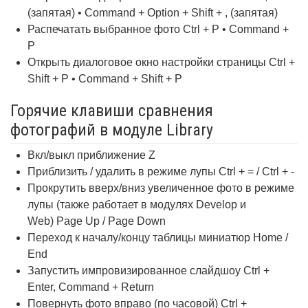
(запятая) • Command + Option + Shift + , (запятая)
Распечатать выбранное фото Ctrl + P • Command +
P
Открыть диалоговое окно настройки страницы Ctrl +
Shift + P • Command + Shift + P
Горячие клавиши сравнения
фотографий в модуле Library
Вкл/выкл приближение Z
Приблизить / удалить в режиме лупы Ctrl + = / Ctrl + -
Прокрутить вверх/вниз увеличенное фото в режиме
лупы (также работает в модулях Develop и
Web) Page Up / Page Down
Переход к началу/концу таблицы миниатюр Home /
End
Запустить импровизированное слайдшоу Ctrl +
Enter, Command + Return
Повернуть фото вправо (по часовой) Ctrl +