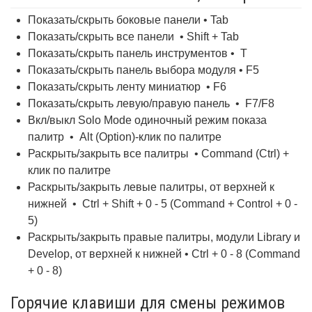
Показать/скрыть боковые панели • Tab
Показать/скрыть все панели • Shift + Tab
Показать/скрыть панель инструментов • T
Показать/скрыть панель выбора модуля • F5
Показать/скрыть ленту миниатюр • F6
Показать/скрыть левую/правую панель • F7/F8
Вкл/выкл Solo Mode одиночный режим показа
палитр • Alt (Option)-клик по палитре
Раскрыть/закрыть все палитры • Command (Ctrl) +
клик по палитре
Раскрыть/закрыть левые палитры, от верхней к
нижней • Ctrl + Shift + 0 - 5 (Command + Control + 0 -
5)
Раскрыть/закрыть правые палитры, модули Library и
Develop, от верхней к нижней • Ctrl + 0 - 8 (Command
+ 0 - 8)
Горячие клавиши для смены режимов