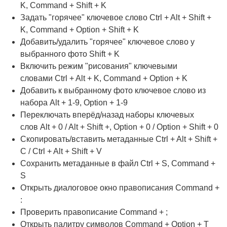
K, Command + Shift + K
Задать "горячее" ключевое слово Ctrl + Alt + Shift +
K, Command + Option + Shift + K
Добавить/удалить "горячее" ключевое слово у
выбранного фото Shift + K
Включить режим "рисования" ключевыми
словами Ctrl + Alt + K, Command + Option + K
Добавить к выбранному фото ключевое слово из
набора Alt + 1-9, Option + 1-9
Переключать вперёд/назад наборы ключевых
слов Alt + 0 / Alt + Shift +, Option + 0 / Option + Shift + 0
Скопировать/вставить метаданные Ctrl + Alt + Shift +
C / Ctrl + Alt + Shift + V
Сохранить метаданные в файл Ctrl + S, Command +
S
Открыть диалоговое окно правописания Command +
:
Проверить правописание Command + ;
Открыть палитру символов Command + Option + T