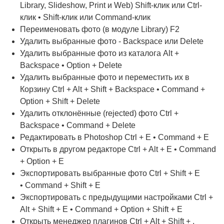
Library, Slideshow, Print и Web) Shift-клик или Ctrl-
клик • Shift-клик или Command-клик
Переименовать фото (в модуле Library) F2
Удалить выбранные фото - Backspace или Delete
Удалить выбранные фото из каталога Alt +
Backspace • Option + Delete
Удалить выбранные фото и переместить их в
Корзину Ctrl + Alt + Shift + Backspace • Command +
Option + Shift + Delete
Удалить отклонённые (rejected) фото Ctrl +
Backspace • Command + Delete
Редактировать в Photoshop Ctrl + E • Command + E
Открыть в другом редакторе Ctrl + Alt + E • Command
+ Option + E
Экспортировать выбранные фото Ctrl + Shift + E
• Command + Shift + E
Экспортировать с предыдущими настройками Ctrl +
Alt + Shift + E • Command + Option + Shift + E
Открыть менеджер плагинов Ctrl + Alt + Shift + ,