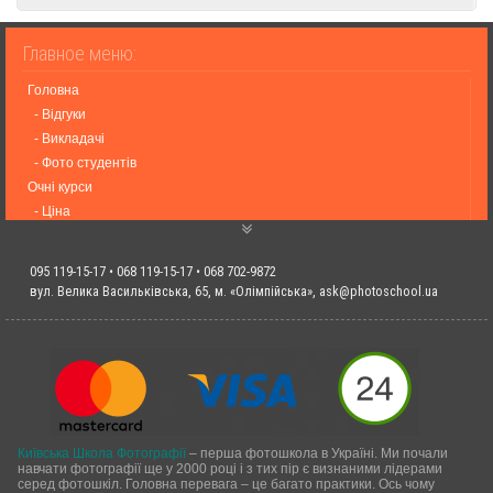
Головна
- Відгуки
- Викладачі
- Фото студентів
Очні курси
- Ціна
- Графік подій
- Онлайн курси
095 119-15-17 • 068 119-15-17 • 068 702-9872
Події
вул. Велика Васильківська, 65, м. «Олімпійська»,
ask@photoschool.ua
- Фотовиставки
- Статті UA
- Оренда Студій
- Контакти
Київська Школа Фотографії
– перша фотошкола в Україні. Ми почали
навчати фотографії ще у 2000 році і з тих пір є визнаними лідерами
серед фотошкіл. Головна перевага – це багато практики. Ось чому