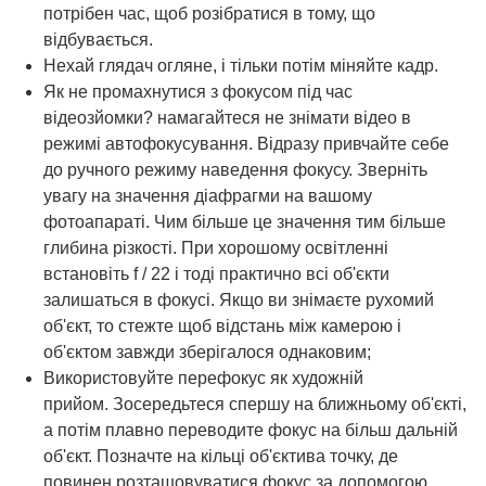
потрібен час, щоб розібратися в тому, що
відбувається.
Нехай глядач огляне, і тільки потім міняйте кадр.
Як не промахнутися з фокусом під час
відеозйомки? намагайтеся не знімати відео в
режимі автофокусування. Відразу привчайте себе
до ручного режиму наведення фокусу. Зверніть
увагу на значення діафрагми на вашому
фотоапараті. Чим більше це значення тим більше
глибина різкості. При хорошому освітленні
встановіть f / 22 і тоді практично всі об'єкти
залишаться в фокусі. Якщо ви знімаєте рухомий
об'єкт, то стежте щоб відстань між камерою і
об'єктом завжди зберігалося однаковим;
Використовуйте перефокус як художній
прийом. Зосередьтеся спершу на ближньому об'єкті,
а потім плавно переводите фокус на більш дальній
об'єкт. Позначте на кільці об'єктива точку, де
повинен розташовуватися фокус за допомогою