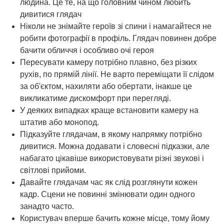
людина. Це те, на що головним чином любить
дивитися глядач
Ніколи не знімайте героїв зі спини і намагайтеся не
робити фотографії в профіль. Глядач повинен добре
бачити обличчя і особливо очі героя
Пересувати камеру потрібно плавно, без різких
рухів, по прямій лінії. Не варто переміщати її слідом
за об'єктом, нахиляти або обертати, інакше це
викликатиме дискомфорт при перегляді.
У деяких випадках краще встановити камеру на
штатив або монопод.
Підказуйте глядачам, в якому напрямку потрібно
дивитися. Можна додавати і словесні підказки, але
набагато цікавіше використовувати різні звукові і
світлові прийоми.
Давайте глядачам час як слід розглянути кожен
кадр. Сцени не повинні змінювати один одного
занадто часто.
Користувач вперше бачить кожне місце, тому йому