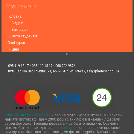
Головна
- Відгуки
- Викладачі
- Фото студентів
Очні курси
- Ціна
- Графік подій
- Онлайн курси
095 119-15-17 • 068 119-15-17 • 068 702-9872
Події
вул. Велика Васильківська, 65, м. «Олімпійська»,
ask@photoschool.ua
- Фотовиставки
- Статті UA
- Оренда Студій
- Контакти
Київська Школа Фотографії
– перша фотошкола в Україні. Ми почали
навчати фотографії ще у 2000 році і з тих пір є визнаними лідерами
серед фотошкіл. Головна перевага – це багато практики. Ось чому
фотолюбителі приходять на
фотокурси
, нічого не знаючи про свою
камеру, а потім стають переможцями фотоконкурсів, відкривають