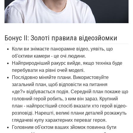
Бонус II: Золоті правила відеозйомки
Коли ви знімаєте панорамне відео, уявіть, що
об'єктиви камери - це очі людини.
Найприродніший ракурс вийде, якщо техніка буде
перебувати на рівні очей моделі.
Послідовно міняйте плани. Використовуйте
загальний план, щоб відповісти на питання
«де?» відбувається подія. Середній план покаже що
головний герой робить, з ким він зараз. Крупний
план - найпростіший спосіб вказати хто герой відео-
розповіді. Нарешті, великі плани деталей розкажуть
глядачеві купу характерних переваг героя.
Головним об'єктом ваших зйомок повинна бути