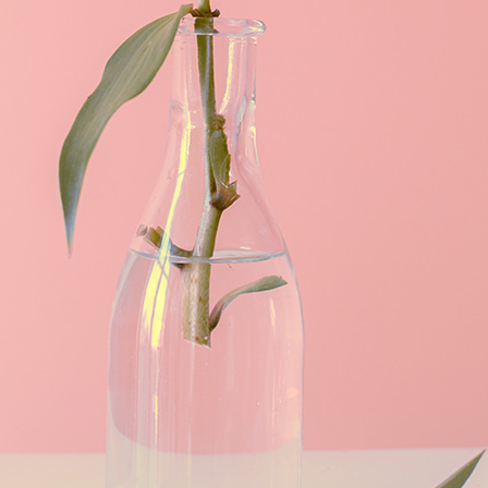
ма фотокурсу Композиція:
лементи композиції.
ії в кадрі.
ізуальних елементів.
дизайну.
Правило долоні.
язки.
ий, горизонтальний, квадрат, 16:9.
ртний.
прийом.
Мультиекспозиція
й і задній плани.
ж, рюкенфіге
ості простору