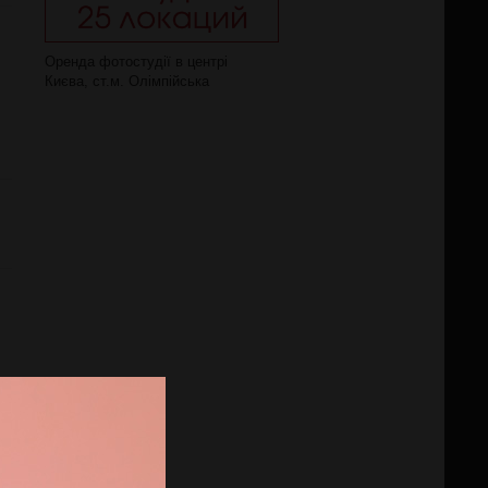
Оренда фотостудії в центрі
Києва, ст.м. Олімпійська