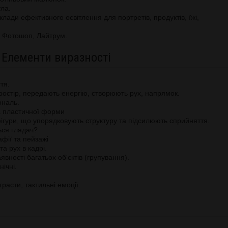
тла.
иклади ефективного освітлення для портретів, продуктів, їжі,
х Фотошоп, Лайтрум.
. Елементи виразності
тя.
простір, передають енергію, створюють рух, напрямок.
ональ.
ова пластичної форми
 фігури, що упорядковують структуру та підсилюють сприйняття.
ься глядач?
фії та пейзажі
а рух в кадрі.
явності багатьох об'єктів (групування).
ічні.
трасти, тактильні емоції.