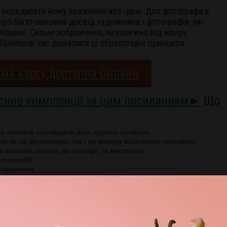
, передавати йому враження або ідею. Для фотографа є
ро багатовіковий досвід художників і фотографів, які
лощині. Сильні зображення, незалежно від жанру,
Прийшов час дізнатися ці образотврчі принципи.
ма курсу доступна Онлайн
основ композиції за цим посиланням►
Що
і зможете спробувати різні художні прийоми.
и як на фотоапарат, так і на камеру мобільного телефону.
 класиків світової фотографії та мистецтва.
фотографії.
ображення.
у фотографії.
нь - залишайте реєстрацію, група запускається по набору.