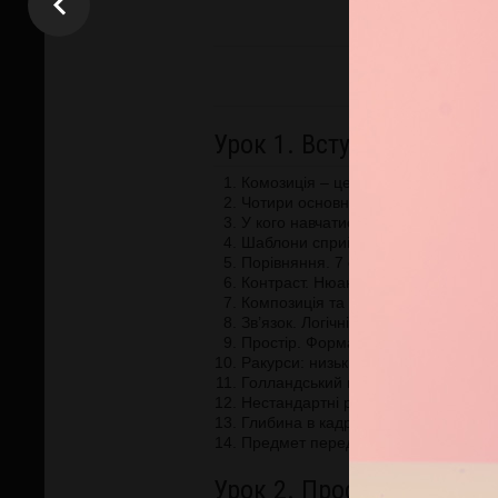
Програ
Урок 1. Вступ. Основні е
Комозиція – це наука.
Чотири основних завдання композиц
У кого навчатися композиції?
Шаблони сприйняття. 7 основних в
Порівняння. 7 основних принципів 
Контраст. Нюанс. Тотожність.
Композиція та компоновка кадра. 
Зв’язок. Логічні та уявні художні зв'
Простір. Формат кадру: вертикальн
Ракурси: низький, високий, станда
Голландський кут – драматичний 
Нестандартні ракурси від моделі. 
Глибина в кадрі. Передній, середні
Предмет переднього плану. Стафа
Урок 2. Простір. Властив