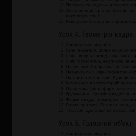
Переваги та недоліки штучного сві
Освітлення для різних об’єктів. пр
архітектури тощо.
Редагування світлотіні в програма
Урок 4. Геометрія кадра
Аналіз домашніх робіт.
Гола геометрія. Вплив на сприйнят
Лінії – ведуть погляд, розділяють 
Лінії: горизонталь, вертикаль, диаг
Плавні лінії. S-образні лінії. Осн
Невидимі лінії. Уявні геометричні
Портретна композиція. Куди дивит
Композиція в архітектурній фотогра
Напрямок ліній та форм: динаміка т
Групування. Ієрархія в кадрі при на
Форми в кадрі: геометричні та орган
Ритми, аритмия. Патерни порядка.
Текстури. Дистанція до об’єкту, кон
Урок 5. Головний об'єкт
Аналіз домашніх робіт.