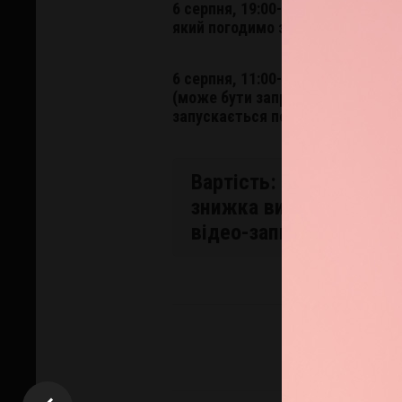
6 серпня
, 19:00-21:30, понеділо
який погодимо з учасниками).
6 серпня, 11:00-13:30, понеділок,
(може бути запропонований плав
запускається по набору.
Вартість:
8500 грн
/ лі
знижка випускника). 
відео-записів живих л
Р