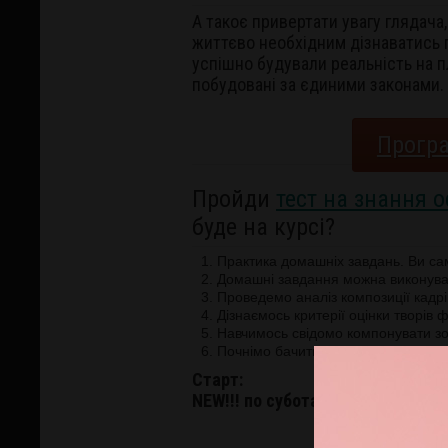
А такоє привертати увагу глядача
життєво необхідним дізнаватись п
успішно будували реальність на п
побудовані за єдиними законами. 
Програ
Пройди
тест на знання 
буде на курсі?
Практика домашніх завдань. Ви сам
Домашні завдання можна виконуват
Проведемо аналіз композиції кадрів
Дізнаємось критерії оцінки творів 
Навчимось свідомо компонувати з
Почнімо бачити структуру і естетик
Старт:
NEW!!! по суботах, раз на тижде