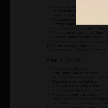
Аналіз домашніх робіт.
Перспектива тональна. Лінійна, м
Глибина перекриванням форм. Глиб
Повернення до площини. Порядок
Естетика простоти. Негативний про
Спрощення світлом, тінню. К'ярос
Спрощення кадруванням. Спосіб с
Геометричний та композиційний це
Візуальна вага. Рівновага в кадрі. 
Симетрія віддзеркалення.
Віддзеркалення полотна. Ротація.
Урок 3. Світло
Аналіз домашніх робіт.
Яким чином навчатися світла?
Світло – основний елемент створе
Техніка Low-key та High-key.
П’ять художніх завдань світла.
Сім основних характеристик світла
Вплив характеру світла на сприйня
Розподіл світла в кадрі. Створення
Особливості природного світла. Пе
Час дня, та сезонні впливи на сві