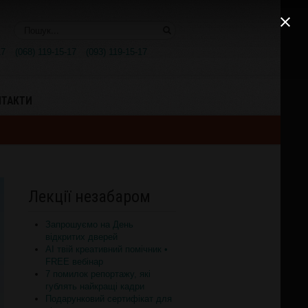
Поиск..
17
(068) 119-15-17
(093) 119-15-17
НТАКТИ
Лекції незабаром
Запрошуємо на День
відкритих дверей
AI твій креативний помічник •
FREE вебінар
7 помилок репортажу, які
гублять найкращі кадри
Подарунковий сертифікат для