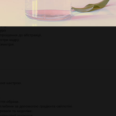
асштабна, текстурна
ина тіні.
.
стір.
куро
прощення до абстракції.
нтри кадру.
Симетрія.
ння настрою.
.
ття образа.
 глибини за допомогою градієнта світлотіні.
реваги та недоліки.
тлотіньовий малюнок.