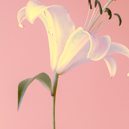
к, четвер (може бути запропонований плаваючий графік,
 четвер.
аючий графік, який погодимо з учасниками). Група
тня знижка - 7500 грн. (також діє
Студентам курса надається доступ до
екцій.
еєструйся • Сплачуй
Подарувати курс