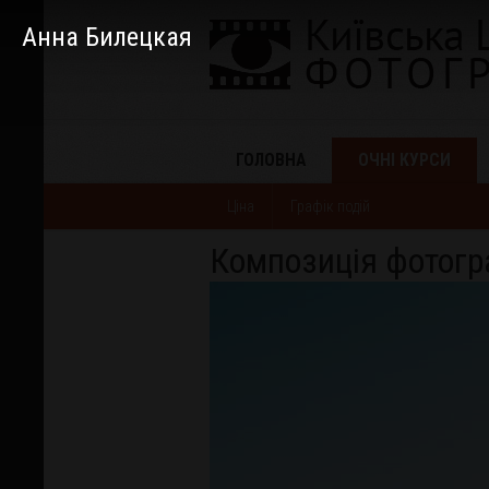
Анна Билецкая
ГОЛОВНА
ОЧНІ КУРСИ
Ціна
Графік подій
Композиція фотогра