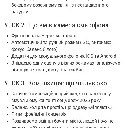
боковому розсіяному світлі, з нестандартного
ракурсу
УРОК 2. Що вміє камера смартфона
Функціонал камери смартфона
Автоматичний та ручний режим (ISO, витримка,
фокус, баланс білого)
Додатки для мануального фото
на iOS та Android
Знімаємо одну сцену в різних режимах, аналізуємо
різницю в якості, фокусі та глибині.
УРОК 3. Композиція: що чіпляє око
Ключові композиційні прийоми, які працюють у
візуальному контенті соцмереж 2025 року
Баланс, колір та простір, що одразу «чіпляють»
Ритм, фреймінг і симетрія
Розвиваємо вміння бачити місто, людей і рух не
лише як об’єкти зйомки, а як мову візуального