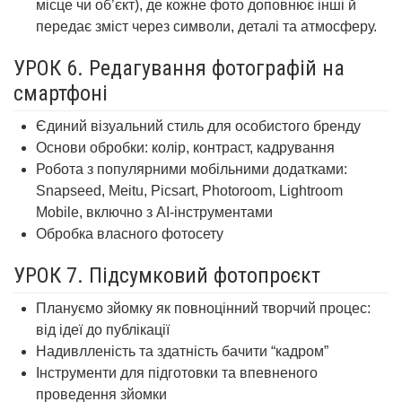
місце чи об’єкт), де кожне фото доповнює інші й
передає зміст через символи, деталі та атмосферу.
УРОК 6. Редагування фотографій на
смартфоні
Єдиний візуальний стиль для особистого бренду
Основи обробки: колір, контраст, кадрування
Робота з популярними мобільними додатками:
Snapseed, Meitu, Picsart, Photoroom, Lightroom
Mobile,
включно з АІ-інструментами
Обробка власного фотосету
УРОК 7. Підсумковий фотопроєкт
Плануємо зйомку як повноцінний творчий процес:
від ідеї до публікації
Надивлленість та здатність бачити “кадром”
Інструменти для підготовки та впевненого
проведення зйомки