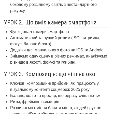
боковому розсіяному світлі, з нестандартного
ракурсу
УРОК 2. Що вміє камера смартфона
Функціонал камери смартфона
Автоматичний та ручний режим (ISO, витримка,
фокус, баланс білого)
Додатки для мануального фото
на iOS та Android
Знімаємо одну сцену в різних режимах, аналізуємо
різницю в якості, фокусі та глибині.
УРОК 3. Композиція: що чіпляє око
Ключові композиційні прийоми, які працюють у
візуальному контенті соцмереж 2025 року
Баланс, колір та простір, що одразу «чіпляють»
Ритм, фреймінг і симетрія
Розвиваємо вміння бачити місто, людей і рух не
лише як об’єкти зйомки, а як мову візуального