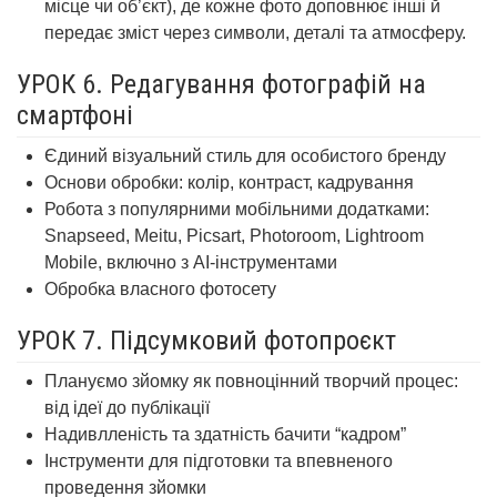
місце чи об’єкт), де кожне фото доповнює інші й
передає зміст через символи, деталі та атмосферу.
УРОК 6. Редагування фотографій на
смартфоні
Єдиний візуальний стиль для особистого бренду
Основи обробки: колір, контраст, кадрування
Робота з популярними мобільними додатками:
Snapseed, Meitu, Picsart, Photoroom, Lightroom
Mobile,
включно з АІ-інструментами
Обробка власного фотосету
УРОК 7. Підсумковий фотопроєкт
Плануємо зйомку як повноцінний творчий процес:
від ідеї до публікації
Надивлленість та здатність бачити “кадром”
Інструменти для підготовки та впевненого
проведення зйомки