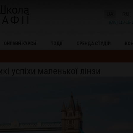
UA
RU
(095) 119-15-
ОНЛАЙН КУРСИ
ПОДІЇ
ОРЕНДА СТУДІЙ
КО
икі успіхи маленької лінзи