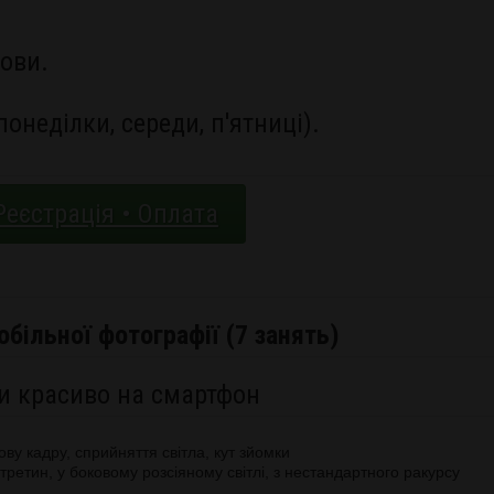
нови.
(понеділки, середи, п'ятниці).
Реєстрація • Оплата
більної фотографії (7 занять)
ти красиво на смартфон
ву кадру, сприйняття світла, кут зйомки
ретин, у боковому розсіяному світлі, з нестандартного ракурсу