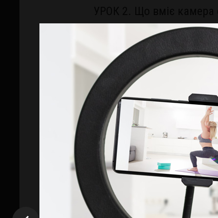
УРОК 2. Що вміє камера
Функціонал камери смартфона
Автоматичний та ручний режим (ISO
Додатки для мануального фото
на
Знімаємо одну сцену в різних режим
УРОК 3. Композиція: що 
Ключові композиційні прийоми, які
Баланс, колір та простір, що одра
Ритм, фреймінг і симетрія
Розвиваємо вміння бачити місто, лю
оповідання.
УРОК 4. Робота зі світло
Фізика світла та його вплив на сп
Природне і штучне світло
Техніки зйомки при слабкому освіт
Створюємо портрети у м’якому при
освітленні