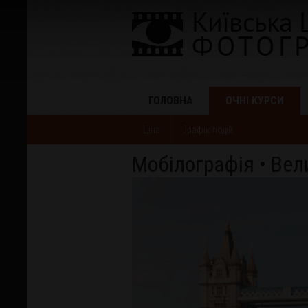
ГОЛОВНА
ОЧНІ КУРСИ
Ціна
Графік подій
Мобілографія • Вел