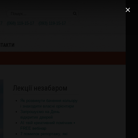
Поиск..
17
(068) 119-15-17
(093) 119-15-17
НТАКТИ
Лекції незабаром
Як розвинути бачення кольору
і знаходити власні орієнтири
Запрошуємо на День
відкритих дверей
AI твій креативний помічник •
FREE вебінар
7 помилок репортажу, які