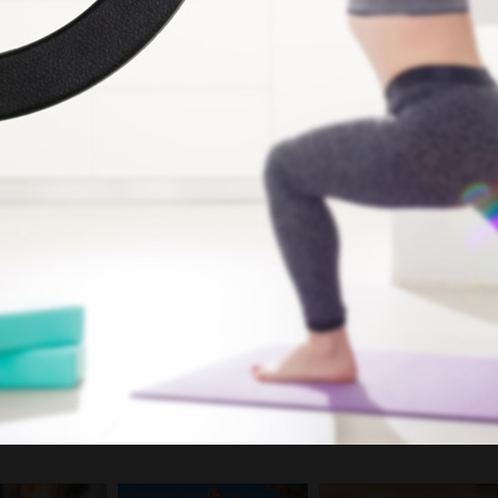
 щоб у ньому було «щось більше»
героя (людину, місце чи об’єкт), де кожне фото доповнює інші й
лі та атмосферу.
тографій на смартфоні
истого бренду
кадрування
одатками: Snapseed, Meitu, Picsart, Photoroom, Lightroom
и
топроєкт
рчий процес: від ідеї до публікації
 “кадром”
евненого проведення зйомки