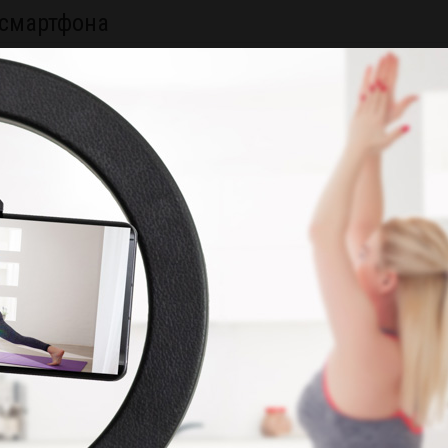
 смартфона
, витримка, фокус, баланс білого)
 iOS та Android
ах, аналізуємо різницю в якості, фокусі та глибині.
чіпляє око
 працюють у візуальному контенті соцмереж 2025 року
зу «чіпляють»
дей і рух не лише як об’єкти зйомки, а як мову візуального
м
рийняття фото
ленні без дорогого обладнання
родному світлі, жорсткому, з креативними тінями, та змішаному