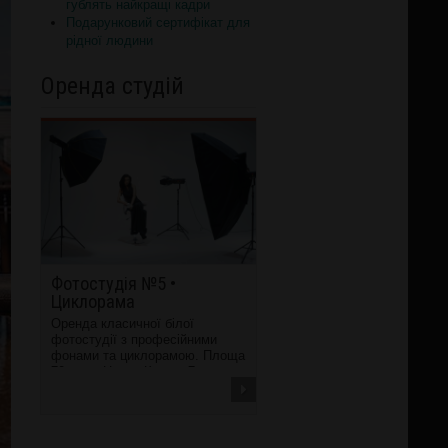
гублять найкращі кадри
Подарунковий сертифікат для
рідної людини
Оренда студій
Фотостудія №5 •
Циклорама
Оренда класичної білої
фотостудії з професійними
фонами та циклорамою. Площа
70 кв.м. Центр Києва, 7...