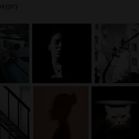
окурсу