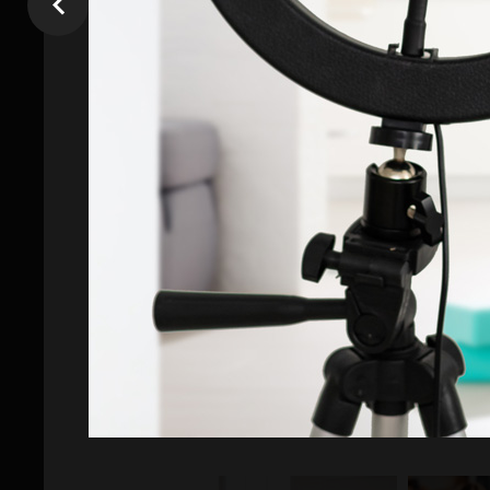
УРОК 5. Фотосторітелінг
Як створювати історію у 3–5 фото
Тематичні серії, логіка та емоція
Ключові підходи як зняти портрет,
Створюємо мініісторія про одного 
передає зміст через символи, дета
УРОК 6. Редагування фо
Єдиний візуальний стиль для особ
Основи обробки: колір, контраст, 
Робота з популярними мобільними д
Mobile,
включно з АІ-інструментам
Обробка власного фотосету
УРОК 7. Підсумковий фо
Плануємо зйомку як повноцінний тво
Надивлленість та здатність бачити
Інструменти для підготовки та вп
Готуємо серію фото на вільну тему