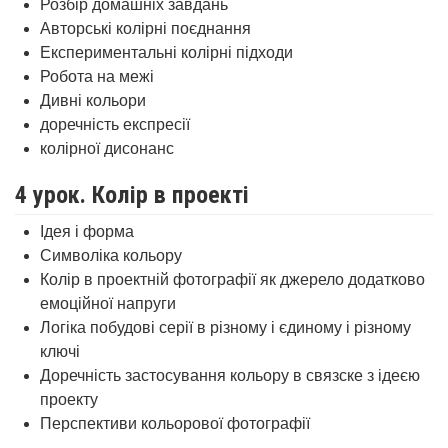
Розбір домашніх завдань
Авторські колірні поєднання
Експериментальні колірні підходи
Робота на межі
Дивні кольори
доречність експресії
колірної дисонанс
4 урок. Колір в проекті
Ідея і форма
Символіка кольору
Колір в проектній фотографії як джерело додатково
емоційної напруги
Логіка побудові серії в різному і єдиному і різному
ключі
Доречність застосування кольору в связске з ідеєю
проекту
Перспективи кольорової фотографії