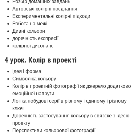
Розбір домашніх завдань
Авторські колірні поєднання
Експериментальні колірні підходи
Робота на межі
Дивні кольори
доречність експресії
колірної дисонанс
4 урок. Колір в проекті
Ідея і форма
Символіка кольору
Колір в проектній фотографії як джерело додатково
емоційної напруги
Логіка побудові серії в різному і єдиному і різному
ключі
Доречність застосування кольору в связске з ідеєю
проекту
Перспективи кольорової фотографії