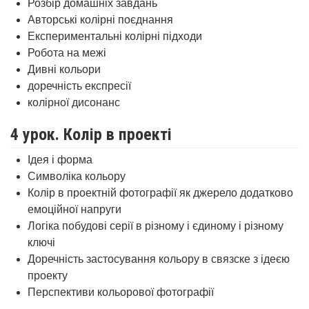
Розбір домашніх завдань
Авторські колірні поєднання
Експериментальні колірні підходи
Робота на межі
Дивні кольори
доречність експресії
колірної дисонанс
4 урок. Колір в проекті
Ідея і форма
Символіка кольору
Колір в проектній фотографії як джерело додатково
емоційної напруги
Логіка побудові серії в різному і єдиному і різному
ключі
Доречність застосування кольору в связске з ідеєю
проекту
Перспективи кольорової фотографії