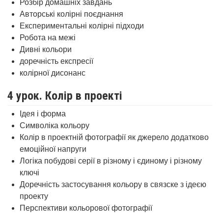
Розбір домашніх завдань
Авторські колірні поєднання
Експериментальні колірні підходи
Робота на межі
Дивні кольори
доречність експресії
колірної дисонанс
4 урок. Колір в проекті
Ідея і форма
Символіка кольору
Колір в проектній фотографії як джерело додатково
емоційної напруги
Логіка побудові серії в різному і єдиному і різному
ключі
Доречність застосування кольору в связске з ідеєю
проекту
Перспективи кольорової фотографії