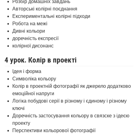
Розбір домашніх завдань
Авторські колірні поєднання
Експериментальні колірні підходи
Робота на межі
Дивні кольори
доречність експресії
колірної дисонанс
4 урок. Колір в проекті
Ідея і форма
Символіка кольору
Колір в проектній фотографії як джерело додатково
емоційної напруги
Логіка побудові серії в різному і єдиному і різному
ключі
Доречність застосування кольору в связске з ідеєю
проекту
Перспективи кольорової фотографії