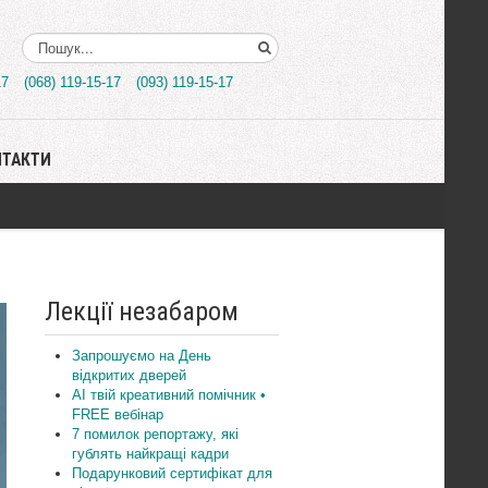
Поиск..
17
(068) 119-15-17
(093) 119-15-17
НТАКТИ
Лекції незабаром
Запрошуємо на День
відкритих дверей
AI твій креативний помічник •
FREE вебінар
7 помилок репортажу, які
гублять найкращі кадри
Подарунковий сертифікат для