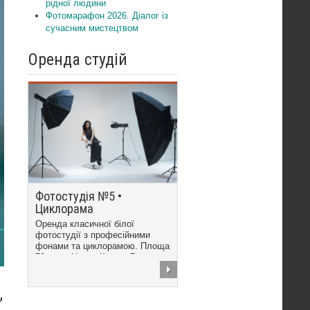
рідної людини
Фотомарафон 2026. Діалог із
сучасним мистецтвом
Оренда студій
Фотостудія №5 •
Циклорама
Оренда класичної білої
фотостудії з професійними
фонами та циклорамою. Площа
70 кв.м. Центр Києва, 7...
,