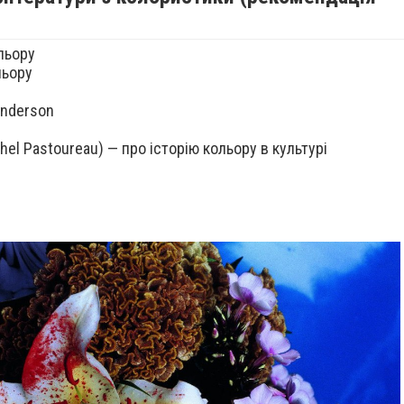
льору
льору
Anderson
hel Pastoureau) — про історію кольору в культурі