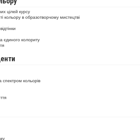
льору
их цілей курсу
ті кольору в образотворчому мистецтві
відтінки
а єдиного колориту
тя
центи
а спектром кольорів
ття
ему