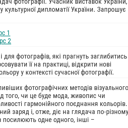
дач фотографії. Учасник виставок України,
 культурної дипломатії України. Запрошує
рс 1
рс 2
і для фотографів, які прагнуть заглибитись
осовувати її на практиці, відкрити нові
льору у контексті сучасної фотографії.
ливіших фотографічних методів візуальног
д того, чи це буде мода, живопис чи
бливості гармонійного поєднання кольорів.
ий заряд і, отже, діє на глядача по-різному
 посилюють одне одного, інші –