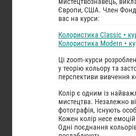
мистецтвознавець, викла
Європи, США. Член Фонду
вас на курси:
Колористика Classic • ку
Колористика Modern • ку
Ці zoom-курси розроблен
у теорію кольору та заст
перспективи вивчення ко
Колір є одним із найваж
мистецтва. Незалежно ві
фотографія, існують осо
Кожен колір несе емоційн
Одні поєднання кольорів
послаблюють.