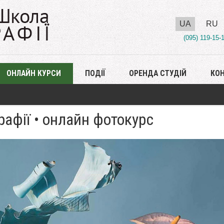
UA
RU
(095) 119-15-
ОНЛАЙН КУРСИ
ПОДІЇ
ОРЕНДА СТУДІЙ
КО
афії • онлайн фотокурс