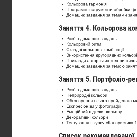
Кольорова гармонія
Програмні інструменти обробки ф
Домашнє завдання за темами заня
Заняття 4. Кольорова к
Розбір домашніх завдань
Кольоровий ритм
Складні кольорові комбінації
Використання другорядних кольорі
Приклади авторських колористичн
Домашнє завдання за темою занят
Заняття 5. Портфоліо-ре
Розбір домашніх завдань
Неприродні кольори
Обговорення всього пройденого м
Експресіонізм у фотографії
Емоційний підтекст кольору
Декоративні кольори
Тестування з курсу «Колористика 
Список рекомендованої 