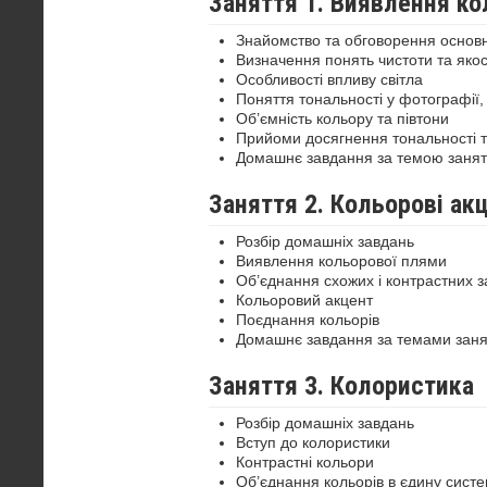
Заняття 1. Виявлення ко
Знайомство та обговорення основн
Визначення понять чистоти та якос
Особливості впливу світла
Поняття тональності у фотографії, 
Об’ємність кольору та півтони
Прийоми досягнення тональності т
Домашнє завдання за темою занят
Заняття 2. Кольорові ак
Розбір домашніх завдань
Виявлення кольорової плями
Об’єднання схожих і контрастних з
Кольоровий акцент
Поєднання кольорів
Домашнє завдання за темами заня
Заняття 3. Колористика
Розбір домашніх завдань
Вступ до колористики
Контрастні кольори
Об’єднання кольорів в єдину сист