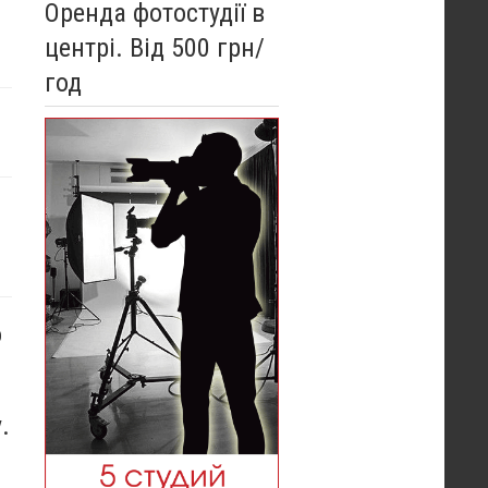
Оренда фотостудії в
центрі. Від 500 грн/
год
о
.