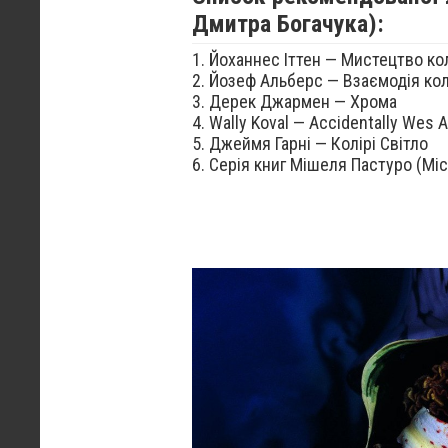
Дмитра Богачука):
1. Йоханнес Іттен — Мистецтво ко
2. Йозеф Альберс — Взаємодія ко
3. Дерек Джармен — Хрома
4. Wally Koval — Accidentally Wes 
5. Джеймя Гарні — Колірі Світло
6. Серія книг Мішеля Пастуро (Mic