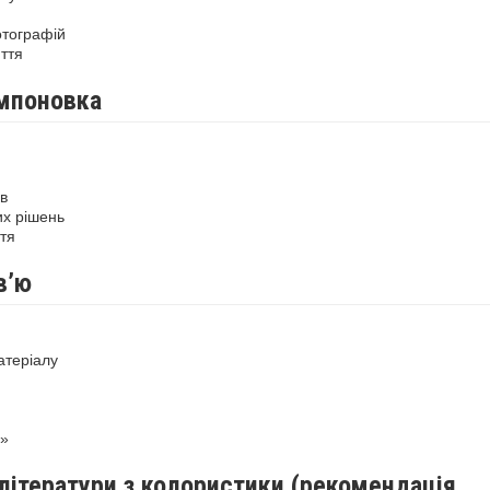
отографій
ття
омпоновка
в
их рішень
тя
в’ю
атеріалу
1»
літератури з колористики (рекомендація