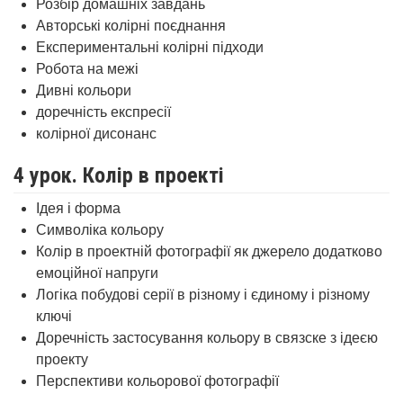
Розбір домашніх завдань
Авторські колірні поєднання
Експериментальні колірні підходи
Робота на межі
Дивні кольори
доречність експресії
колірної дисонанс
4 урок. Колір в проекті
Ідея і форма
Символіка кольору
Колір в проектній фотографії як джерело додатково
емоційної напруги
Логіка побудові серії в різному і єдиному і різному
ключі
Доречність застосування кольору в связске з ідеєю
проекту
Перспективи кольорової фотографії