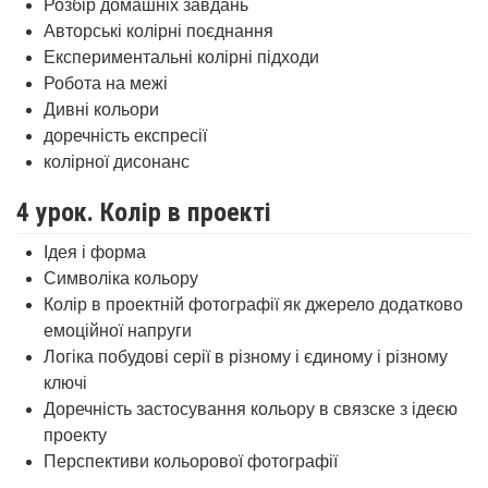
Розбір домашніх завдань
Авторські колірні поєднання
Експериментальні колірні підходи
Робота на межі
Дивні кольори
доречність експресії
колірної дисонанс
4 урок. Колір в проекті
Ідея і форма
Символіка кольору
Колір в проектній фотографії як джерело додатково
емоційної напруги
Логіка побудові серії в різному і єдиному і різному
ключі
Доречність застосування кольору в связске з ідеєю
проекту
Перспективи кольорової фотографії