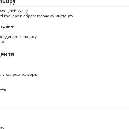
льору
их цілей курсу
ті кольору в образотворчому мистецтві
відтінки
а єдиного колориту
тя
центи
а спектром кольорів
ття
ему