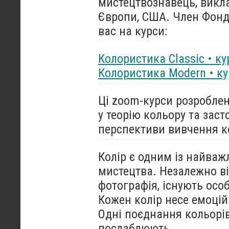
мистецтвознавець, викла
Європи, США. Член Фонду
вас на курси:
Колористика Classic • ку
Колористика Modern • ку
Ці zoom-курси розроблен
у теорію кольору та заст
перспективи вивчення ко
Колір є одним із найваж
мистецтва. Незалежно ві
фотографія, існують осо
Кожен колір несе емоційн
Одні поєднання кольорів
послаблюють.