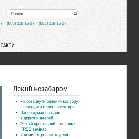
Поиск..
17
(068) 119-15-17
(093) 119-15-17
НТАКТИ
Лекції незабаром
Як розвинути бачення кольору
і знаходити власні орієнтири
Запрошуємо на День
відкритих дверей
AI твій креативний помічник •
FREE вебінар
7 помилок репортажу, які