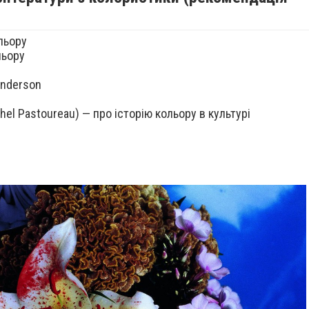
льору
льору
Anderson
hel Pastoureau) — про історію кольору в культурі