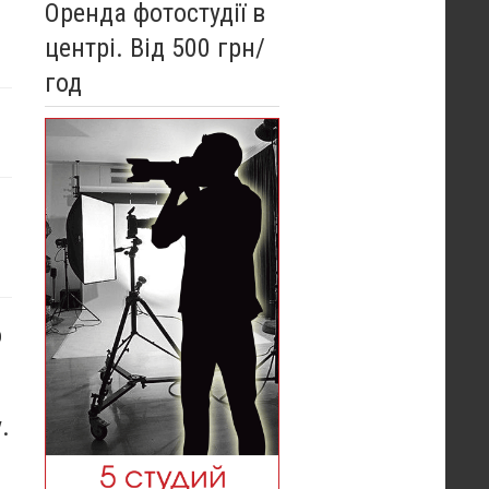
Оренда фотостудії в
центрі. Від 500 грн/
год
о
.