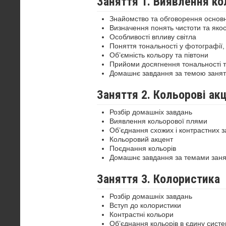
Заняття 1. Виявлення ко
Знайомство та обговорення основн
Визначення понять чистоти та якос
Особливості впливу світла
Поняття тональності у фотографії, 
Об’ємність кольору та півтони
Прийоми досягнення тональності т
Домашнє завдання за темою занят
Заняття 2. Кольорові ак
Розбір домашніх завдань
Виявлення кольорової плями
Об’єднання схожих і контрастних з
Кольоровий акцент
Поєднання кольорів
Домашнє завдання за темами заня
Заняття 3. Колористика
Розбір домашніх завдань
Вступ до колористики
Контрастні кольори
Об’єднання кольорів в єдину сист