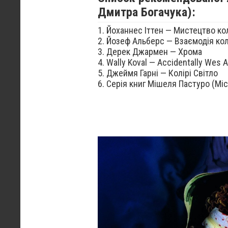
Дмитра Богачука):
1. Йоханнес Іттен — Мистецтво ко
2. Йозеф Альберс — Взаємодія ко
3. Дерек Джармен — Хрома
4. Wally Koval — Accidentally Wes 
5. Джеймя Гарні — Колірі Світло
6. Серія книг Мішеля Пастуро (Mic