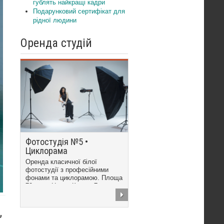
гублять найкращі кадри
Подарунковий сертифікат для
рідної людини
Оренда студій
Фотостудія №5 •
Циклорама
Оренда класичної білої
фотостудії з професійними
фонами та циклорамою. Площа
70 кв.м. Центр Києва, 7...
,