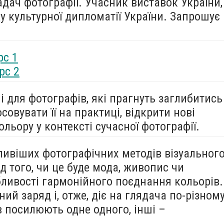
дач фотографії. Учасник виставок України,
 культурної дипломатії України. Запрошує
рс 1
рс 2
і для фотографів, які прагнуть заглибитись
осовувати її на практиці, відкрити нові
льору у контексті сучасної фотографії.
ливіших фотографічних методів візуальног
д того, чи це буде мода, живопис чи
бливості гармонійного поєднання кольорів.
ий заряд і, отже, діє на глядача по-різному
 посилюють одне одного, інші –