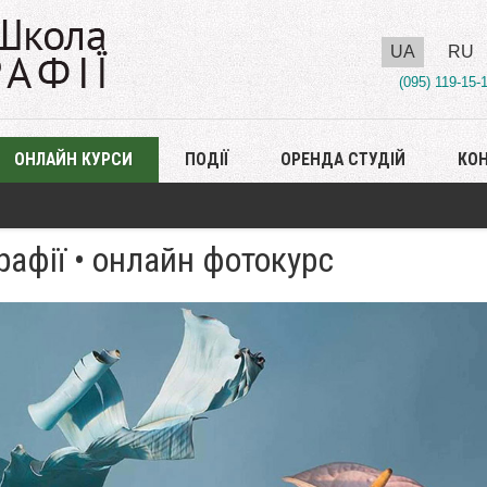
UA
RU
(095) 119-15-
ОНЛАЙН КУРСИ
ПОДІЇ
ОРЕНДА СТУДІЙ
КО
афії • онлайн фотокурс