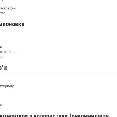
отографій
ття
омпоновка
в
их рішень
тя
в’ю
атеріалу
1»
літератури з колористики (рекомендація