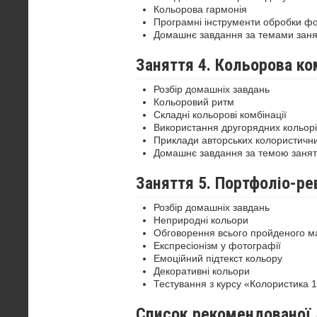
Кольорова гармонія
Програмні інструменти обробки ф
Домашнє завдання за темами заня
Заняття 4. Кольорова к
Розбір домашніх завдань
Кольоровий ритм
Складні кольорові комбінації
Використання другорядних кольорі
Приклади авторських колористичн
Домашнє завдання за темою занят
Заняття 5. Портфоліо-ре
Розбір домашніх завдань
Неприродні кольори
Обговорення всього пройденого м
Експресіонізм у фотографії
Емоційний підтекст кольору
Декоративні кольори
Тестування з курсу «Колористика 
Список рекомендованої 