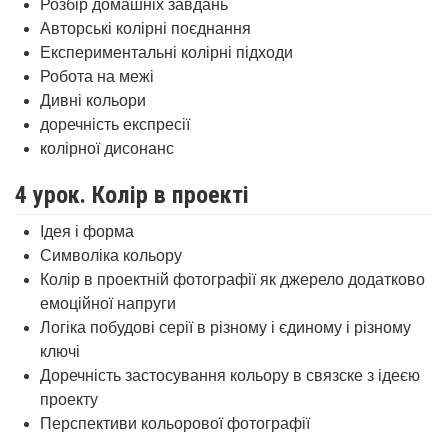
Розбір домашніх завдань
Авторські колірні поєднання
Експериментальні колірні підходи
Робота на межі
Дивні кольори
доречність експресії
колірної дисонанс
4 урок. Колір в проекті
Ідея і форма
Символіка кольору
Колір в проектній фотографії як джерело додатково
емоційної напруги
Логіка побудові серії в різному і єдиному і різному
ключі
Доречність застосування кольору в связске з ідеєю
проекту
Перспективи кольорової фотографії