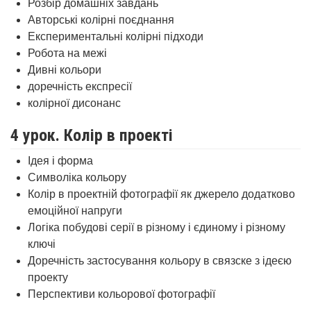
Розбір домашніх завдань
Авторські колірні поєднання
Експериментальні колірні підходи
Робота на межі
Дивні кольори
доречність експресії
колірної дисонанс
4 урок. Колір в проекті
Ідея і форма
Символіка кольору
Колір в проектній фотографії як джерело додатково
емоційної напруги
Логіка побудові серії в різному і єдиному і різному
ключі
Доречність застосування кольору в связске з ідеєю
проекту
Перспективи кольорової фотографії