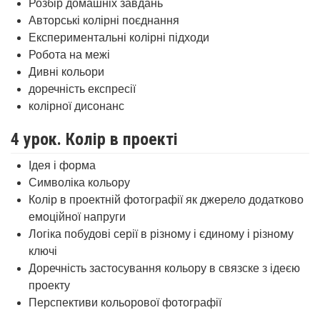
Розбір домашніх завдань
Авторські колірні поєднання
Експериментальні колірні підходи
Робота на межі
Дивні кольори
доречність експресії
колірної дисонанс
4 урок. Колір в проекті
Ідея і форма
Символіка кольору
Колір в проектній фотографії як джерело додатково
емоційної напруги
Логіка побудові серії в різному і єдиному і різному
ключі
Доречність застосування кольору в связске з ідеєю
проекту
Перспективи кольорової фотографії