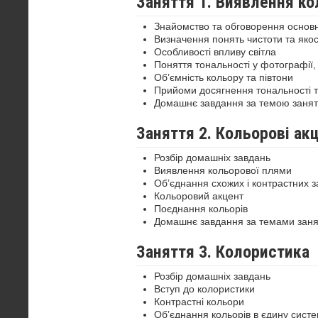
Заняття 1. Виявлення ко
Знайомство та обговорення основн
Визначення понять чистоти та якос
Особливості впливу світла
Поняття тональності у фотографії, 
Об’ємність кольору та півтони
Прийоми досягнення тональності т
Домашнє завдання за темою занят
Заняття 2. Кольорові ак
Розбір домашніх завдань
Виявлення кольорової плями
Об’єднання схожих і контрастних з
Кольоровий акцент
Поєднання кольорів
Домашнє завдання за темами заня
Заняття 3. Колористика
Розбір домашніх завдань
Вступ до колористики
Контрастні кольори
Об’єднання кольорів в єдину сист