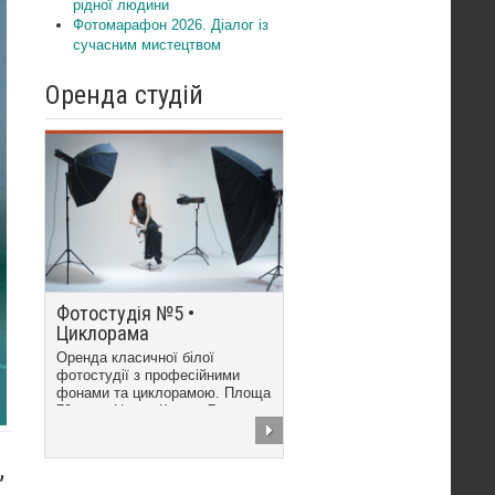
рідної людини
Фотомарафон 2026. Діалог із
сучасним мистецтвом
Оренда студій
Фотостудія №5 •
Циклорама
Оренда класичної білої
фотостудії з професійними
фонами та циклорамою. Площа
70 кв.м. Центр Києва, 7...
,