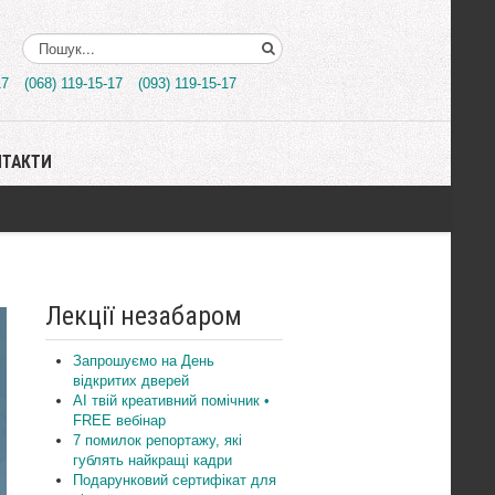
Поиск..
17
(068) 119-15-17
(093) 119-15-17
НТАКТИ
Лекції незабаром
Запрошуємо на День
відкритих дверей
AI твій креативний помічник •
FREE вебінар
7 помилок репортажу, які
гублять найкращі кадри
Подарунковий сертифікат для