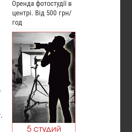
Оренда фотостудії в
центрі. Від 500 грн/
год
о
.