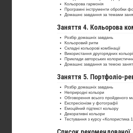
Кольорова гармонія
Програмні інструменти обробки ф
Домашнє завдання за темами заня
Заняття 4. Кольорова к
Розбір домашніх завдань
Кольоровий ритм
Складні кольорові комбінації
Використання другорядних кольорі
Приклади авторських колористичн
Домашнє завдання за темою занят
Заняття 5. Портфоліо-ре
Розбір домашніх завдань
Неприродні кольори
Обговорення всього пройденого м
Експресіонізм у фотографії
Емоційний підтекст кольору
Декоративні кольори
Тестування з курсу «Колористика 
Список рекомендованої 