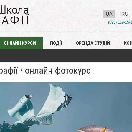
UA
RU
(095) 119-15-
ОНЛАЙН КУРСИ
ПОДІЇ
ОРЕНДА СТУДІЙ
КО
афії • онлайн фотокурс