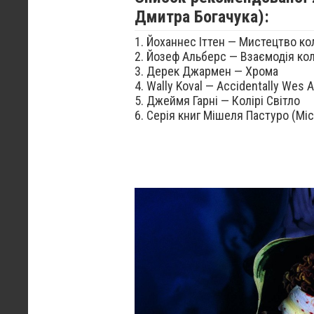
Дмитра Богачука):
1. Йоханнес Іттен — Мистецтво ко
2. Йозеф Альберс — Взаємодія ко
3. Дерек Джармен — Хрома
4. Wally Koval — Accidentally Wes 
5. Джеймя Гарні — Колірі Світло
6. Серія книг Мішеля Пастуро (Mic