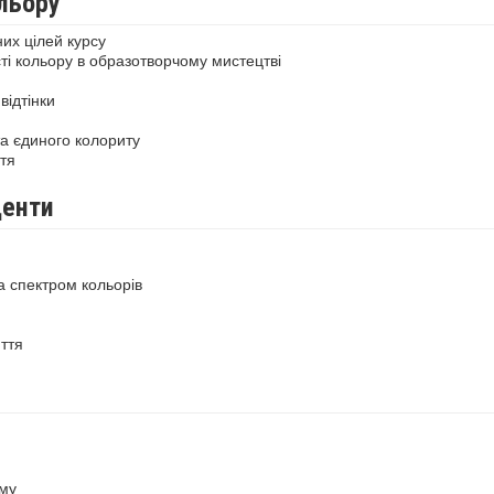
льору
их цілей курсу
ті кольору в образотворчому мистецтві
відтінки
а єдиного колориту
тя
центи
а спектром кольорів
ття
ему