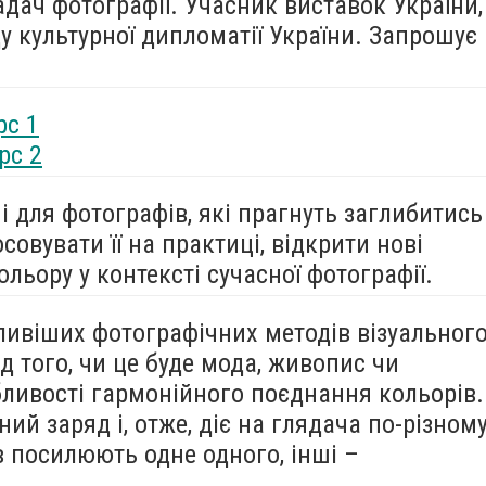
дач фотографії. Учасник виставок України,
 культурної дипломатії України. Запрошує
рс 1
рс 2
і для фотографів, які прагнуть заглибитись
осовувати її на практиці, відкрити нові
льору у контексті сучасної фотографії.
ливіших фотографічних методів візуальног
д того, чи це буде мода, живопис чи
бливості гармонійного поєднання кольорів.
ий заряд і, отже, діє на глядача по-різному
 посилюють одне одного, інші –