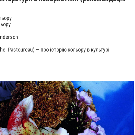
льору
льору
Anderson
hel Pastoureau) — про історію кольору в культурі