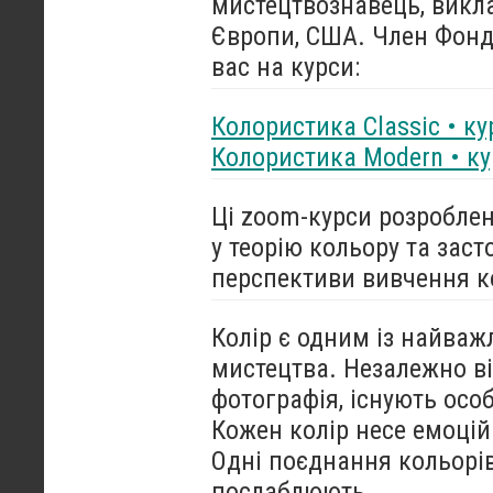
мистецтвознавець, викла
Європи, США. Член Фонду
вас на курси:
Колористика Classic • ку
Колористика Modern • ку
Ці zoom-курси розроблен
у теорію кольору та заст
перспективи вивчення ко
Колір є одним із найваж
мистецтва. Незалежно ві
фотографія, існують осо
Кожен колір несе емоційн
Одні поєднання кольорів
послаблюють.