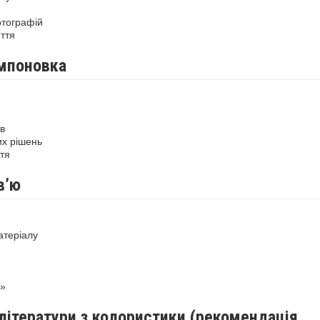
отографій
ття
омпоновка
в
их рішень
тя
в’ю
атеріалу
1»
літератури з колористики (рекомендація