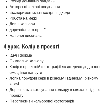
Розбір домашніх завдань
Авторські колірні поєднання
Експериментальні колірні підходи
Робота на межі
Дивні кольори
доречність експресії
колірної дисонанс
4 урок. Колір в проекті
Ідея і форма
Символіка кольору
Колір в проектній фотографії як джерело додатково
емоційної напруги
Логіка побудові серії в різному і єдиному і різному
ключі
Доречність застосування кольору в связске з ідеєю
проекту
Перспективи кольорової фотографії