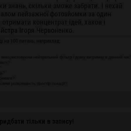
ки знань, скільки зможе забрати. І нехай
налом пейзажної фотозйомки за один
 отримати концентрат ідей, хаков і
йстра Ігоря Червоненко.
ді на 100 питань, наприклад:
 використовуючи нейтральний фільтр і довгу витримку в денний час
час»?
?
дь?
еревага?
йомки розкривають простір локації?
ридбати тільки в запису!