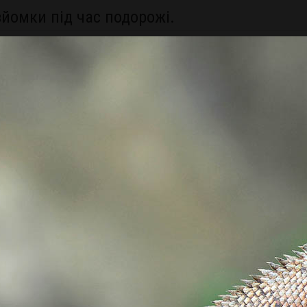
зйомки під час подорожі.
 білого і ін.).
кість. Гіперфокальна відстань.
 Підбір експопари.
мультиекспозиція
 RAW або JPG?
ький пейзаж
адь води.
бливості погодних умов, пошук точки зйомки і інші важливі аспекти
аційний фільтр
одифікації світлових умов.
ного неба