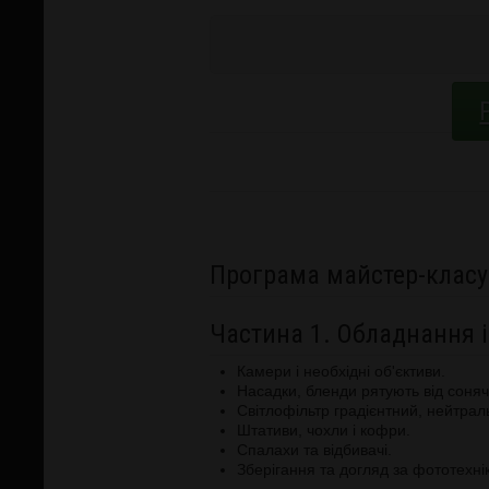
Програма майстер-класу
Частина 1. Обладнання 
Камери і необхідні об'єктиви.
Насадки, бленди рятують від сонячн
Світлофільтр градієнтний, нейтрал
Штативи, чохли і кофри.
Спалахи та відбивачі.
Зберігання та догляд за фототехні