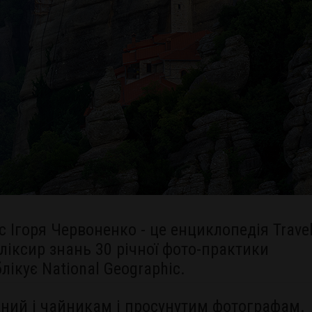
 Ігоря Червоненко - це енциклопедія Trave
еліксир знань 30 річної фото-практики
лікує National Geographic.
сний і чайникам і просунутим фотографам.