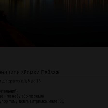
 принципи зйомки Пейзаж
 діафрагму від 8 до 16
онтальний)
е - по небу або по землі
yпop тому довга витримка, мале ISO