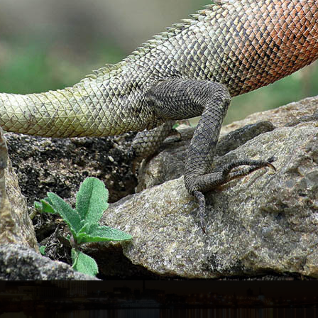
лу
ося ідеями і критичними зауваженнями.
жних фото.
Записатися