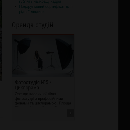
гублять найкращі кадри
Подарунковий сертифікат для
рідної людини
Оренда студій
Фотостудія №5 •
Циклорама
Оренда класичної білої
l
фотостудії з професійними
фонами та циклорамою. Площа
70 кв.м. Центр Києва, 7...