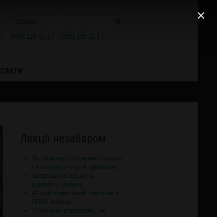
Поиск..
17
(068) 119-15-17
(093) 119-15-17
НТАКТИ
Лекції незабаром
Як розвинути бачення кольору
і знаходити власні орієнтири
Запрошуємо на День
відкритих дверей
AI твій креативний помічник •
FREE вебінар
7 помилок репортажу, які