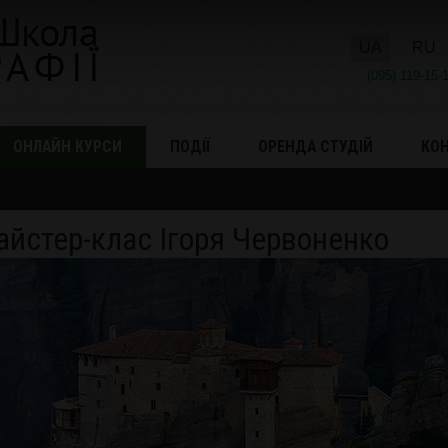
UA
RU
(095) 119-15-
ОНЛАЙН КУРСИ
ПОДІЇ
ОРЕНДА СТУДІЙ
КО
айстер-клас Ігоря Червоненко