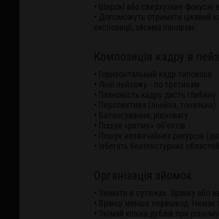
• Широкі або сверхузкие фокусні в
• Допоможуть отримати цікавий ка
експозиції, зйомка панорам.
Композиція кадру в пейз
• Горизонтальний кадр типовіше
• Лінії пейзажу - пo третинам
• Плановість кадру дасть глибину.
• Перспектива (лінійна, тональна)
• Балансування, рівновагу
• Пошук «ритму» об'єктів
• Пошук незвичайних ракурсів (да
• Ізбеrать безтекстурних областе
Організація зйомок
• Знімати в сутінках. Зранку або в
• Вранці менше перешкод. Немає 
• Знімай кілька дублів при різному