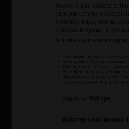
Кожен з вас забере стіль
складно стати професіо
майстер-клас, але можна
прийомів прямо з рук ма
За 4 години ви дізнаєтеся відпові
Який цікавий ефект ми отримаємо,
Чому краще знімати в «режимний 
Який штатив хочеться розцілувати
Як вибрати цікаві локації заздалегі
Люди в кадрі - це перешкода чи п
Серійне мислення: як різні точки з
Вартість:
950 грн
Майстер клас можна п