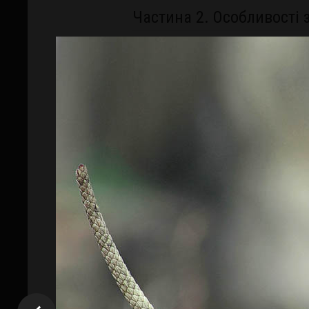
Частина 2. Особливості 
Погодні умови.
Можливості фотокамери (ISO, баланс
Глибина різкості, наведення на різ
Витримка і діафрагма. Експозиція.
Динамічний діапазон. Брекетинг і 
Коли ефективно використовувати
Частина 3. Вечірній міс
Особливості зйомки.
Рухомі світяться об'єкти.
Синє небо.
Водна поверхня - відображення, гл
Плануємо зйомку: режимне час, осо
пейзажної зйомки.
Прозорість води. Круговий поляриз
Використання режимів камери.
Використання світлофільтрів для м
Частина 4. Зйомка зоря
Як зняти Чумацький шлях