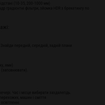
ідстані (10-35, 200-1000 мм)
др градієнтні фільтри, зйомка HDR з брекетингу по
ажі:
 Знайди передній, середній, задній плани
ху, ями)
й (заповнювати).
вечері. Час і місце вибирати заздалегідь.
перехожих, машин і сміття
 освітленні