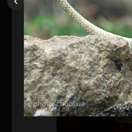
Красиві треки обертового небосхи
Зачаровує зоряний потік
10 порад по композиції в кадрі.
Аналіз портфоліо учасників. Ділим
огляд програм для обробки пейза
Вручення сертифікатів учасників.