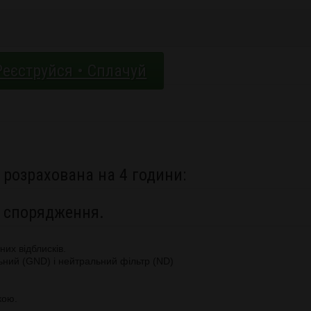
Реєструйся • Сплачуй
 розрахована на 4 години:
і спорядження.
их відблисків.
ьний (GND) і нейтральний фільтр (ND)
кою.