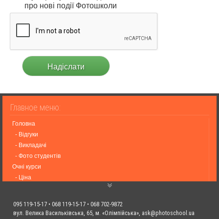
про нові події Фотошколи
Головна
- Відгуки
- Викладачі
- Фото студентів
Очні курси
- Ціна
- Графік подій
- Онлайн курси
095 119-15-17 • 068 119-15-17 • 068 702-9872
Події
вул. Велика Васильківська, 65, м. «Олімпійська»,
ask@photoschool.ua