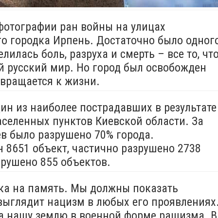
 фотографии ран войны на улицах
о городка Ирпень. Достаточно было одног
лилась боль, разруха и смерть – все то, чт
ой русский мир. Но город был освобожден
звращается к жизни.
ин из наиболее пострадавших в результате
аселенных пунктов Киевской области. За
в было разрушено 70% города.
 8651 объект, частично разрушено 2738
зрушено 855 объектов.
ка на память. Мы должны показать
выглядит нацизм в любых его проявлениях
на нашу землю в военной форме рашизма. В