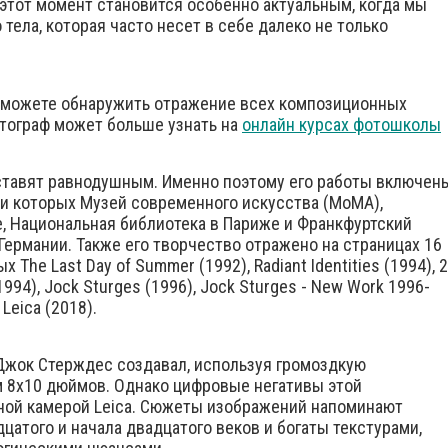
 этот момент становится особенно актуальным, когда мы
тела, которая часто несет в себе далеко не только
сможете обнаружить отражение всех композиционных
тограф может больше узнать на
онлайн курсах фотошколы
ставят равнодушным. Именно поэтому его работы включен
ди которых Музей современного искусства (MoMA),
, Национальная библиотека в Париже и Франкфуртский
Германии. Также его творчество отражено на страницах 16
 The Last Day of Summer (1992), Radiant Identities (1994), 
(1994), Jock Sturges (1996), Jock Sturges - New Work 1996-
 Leica (2018).
Джок Стерждес создавал, используя громоздкую
 8х10 дюймов. Однако цифровые негативы этой
ной камерой Leica. Сюжеты изображений напоминают
атого и начала двадцатого веков и богаты текстурами,