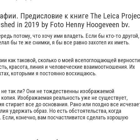
фии. Предисловие к книге The Leica Projec
ished in 2019 by Foto Henny Hoogeveen bv.
едь потому, что хочу ими владеть. Если бы кто-то другой,
ал бы те же снимки, я бы все равно захотел их иметь.
фии как таковой, сколько о моей всепоглощающей верности
ть, красота, линия и человеческие взаимоотношения. Их
ктах, которыми я постоянно восхищаюсь.
, не так ли? Они не тождественны изображаемой
я копия. Изображаемая реальность уже не существует,
я стирает все до основания. Рано или поздно все исчезае
лия удержать образ. Но есть обстоятельства, когда
 Если, конечно, вам посчастливится сделать хорошую