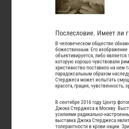
Послесловие. Имеет ли г
В человеческом обществе обнаже
божественным. Его изображение 
объективируется, либо является т
которую хорошо чувствовали римл
христианство поставило на нем т
парадоксальным образом наследу
Стерджеса может испытать смуще
красота, грация, чувственность, 
В сентябре 2016 году Центр фот
Джока Стерджеса в Москву. Выст
усилиями радикально-настроенны
выставка Джока Стерджеса являт
толерантности в крови нации. Зр