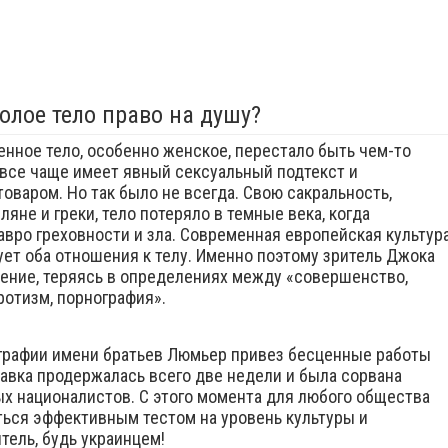
олое тело право на душу?
нное тело, особенно женское, перестало быть чем-то
все чаще имеет явный сексуальный подтекст и
оваром. Но так было не всегда. Свою сакральность,
яне и греки, тело потеряло в темные века, когда
авро греховности и зла. Современная европейская культур
ет оба отношения к телу. Именно поэтому зритель Джока
ние, теряясь в определениях между «совершенство,
эротизм, порнография».
ографии имени братьев Люмьер привез бесценные работы
авка продержалась всего две недели и была сорвана
х националистов. С этого момента для любого общества
ься эффективным тестом на уровень культуры и
итель, будь украинцем!