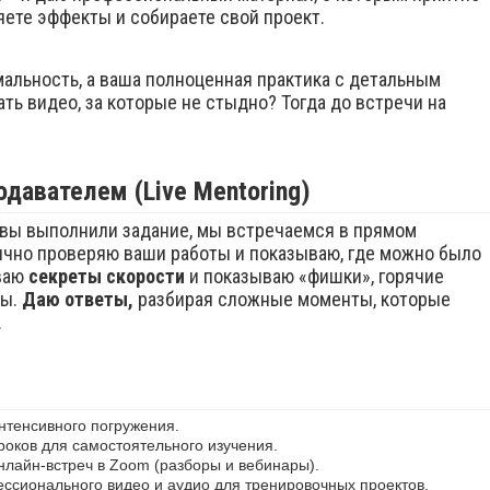
яете эффекты и собираете свой проект.
мальность, а ваша полноценная практика с детальным
ть видео, за которые не стыдно? Тогда до встречи на
давателем (Live Mentoring)
к вы выполнили задание, мы встречаемся в прямом
ично проверяю ваши работы и показываю, где можно было
ываю
секреты скорости
и
показываю «фишки», горячие
ты.
Даю ответы,
разбирая сложные моменты, которые
.
нтенсивного погружения.
роков для самостоятельного изучения.
нлайн-встреч в Zoom (разборы и вебинары).
ссионального видео и аудио для тренировочных проектов.