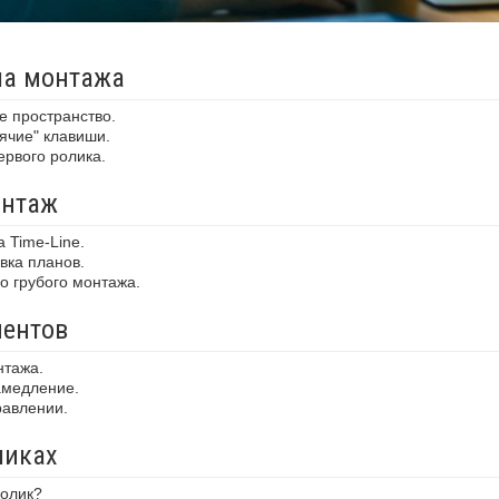
ла монтажа
 пространство.
ячие" клавиши.
рвого ролика.
онтаж
 Time-Line.
вка планов.
о грубого монтажа.
ментов
нтажа.
амедление.
равлении.
ликах
ролик?