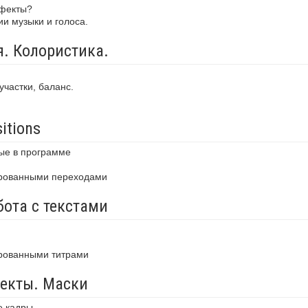
ффекты?
ии музыки и голоса.
. Колористика.
участки, баланс.
itions
ые в программе
ированными переходами
бота с текстами
рованными титрами
екты. Маски
е кадры