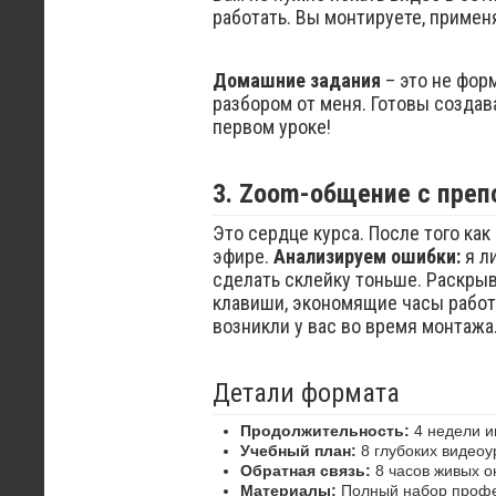
работать. Вы монтируете, примен
Домашние задания
– это не фор
разбором от меня. Готовы создава
первом уроке!
3. Zoom-общение с препо
Это сердце курса. После того ка
эфире.
Анализируем ошибки:
я л
сделать склейку тоньше. Раскр
клавиши, экономящие часы рабо
возникли у вас во время монтажа
Детали формата
Продолжительность:
4 недели и
Учебный план:
8 глубоких видеоу
Обратная связь:
8 часов живых о
Материалы:
Полный набор профе