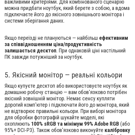
важливими критеріями. Для комбінованого сценарію
можна придбати ноутбук, який берете з собою, а вдома
підключаєте його до якісного зовнішнього монітора і
системи зберігання даних.
Якщо переїзді не плануються — найбільш
ефективним
за співвідношенням ціна/продуктивність
залишається десктоп
. При однаковій ціні настільний
ПК завжди потужніший за ноутбук.
5.
Якісний монітор — реальні кольори
Якщо купуєте десктоп або використовуєте ноутбук як
домашню робочу станцію — вам обов'язково потрібен
якісний зовнішній монітор. Немає сенсу купляти
дорогий комп'ютер і підключати його до монітора, який
не відтворює правильні кольори. При виборі монітора
для обробки фотографій шукайте моделі, які
охоплюють
100% sRGB та мінімум 99% Adobe RGB
(або
95%+ DCI-P3). Також обов'язково виконуйте
калібровку