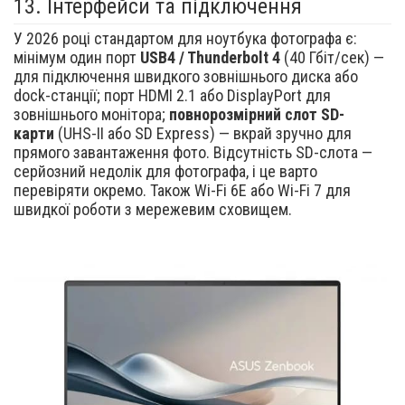
13.
Інтерфейси та підключення
У 2026 році стандартом для ноутбука фотографа є:
мінімум один порт
USB4 / Thunderbolt 4
(40 Гбіт/сек) —
для підключення швидкого зовнішнього диска або
dock-станції; порт HDMI 2.1 або DisplayPort для
зовнішнього монітора;
повнорозмірний слот SD-
карти
(UHS-II або SD Express) — вкрай зручно для
прямого завантаження фото. Відсутність SD-слота —
серйозний недолік для фотографа, і це варто
перевіряти окремо. Також Wi-Fi 6E або Wi-Fi 7 для
швидкої роботи з мережевим сховищем.