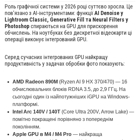
Роль графічної системи у 2026 році суттєво зросла. Це
пов'язано з AI-інструментами: функції
AI Denoise у
Lightroom Classic, Generative Fill та Neural Filters у
Photoshop
спираються на GPU для прискорення
обчислень. На ноутбуках без дискретної відеокарти ці
операції виконує інтегрований GPU.
Серед сучасних інтегрованих GPU найкращу
продуктивність у задачах обробки фото показують:
AMD Radeon 890M
(Ryzen AI 9 HX 370/470) — 16
обчислювальних блоків RDNA 3.5, до 2,9 ГГц. На
сьогодні один із найпотужніших iGPU на Windows-
платформі.
Intel Arc 140V / 140T
(Core Ultra 200V, Arrow Lake) —
помітно покращені порівняно з попереднім
поколінням.
Apple GPU в M4 / M4 Pro
— найкраща