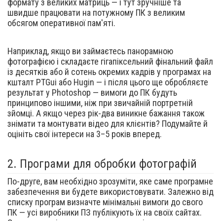
формату з великих матриць — і тут зручніше та
швидше працювати на потужному ПК з великим
обсягом оперативної пам'яті.
Наприклад, якщо ви займаєтесь панорамною
фотографією і складаєте гігапіксельний фінальний файл
із десятків або й сотень окремих кадрів у програмах на
кшталт PTGui або Hugin — і після цього ще обробляєте
результат у Photoshop — вимоги до ПК будуть
принципово іншими, ніж при звичайній портретній
зйомці. А якщо через рік-два виникне бажання також
знімати та монтувати відео для клієнтів? Подумайте й
оцініть свої інтереси на 3–5 років вперед.
2.
Програми для обробки фотографій
По-друге, вам необхідно зрозуміти, яке саме програмне
забезпечення ви будете використовувати. Залежно від
списку програм визначте мінімальні вимоги до свого
ПК — усі виробники ПЗ публікують їх на своїх сайтах.