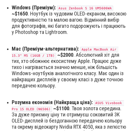
Windows (Преміум):
Asus Zenbook S 16 UM5606WA
~
$1650
. Ноутбук із чудовим OLED-екраном, високою
продуктивністю та малою вагою. Відмінний вибір
для фотографів, які багато подорожують і працюють
у Photoshop та Lightroom.
Mac (Преміум-альтернатива):
Apple MacBook Air 
~
$2000
. Абсолютний хіт для
15.3" M5 (16GB / 1TB)
тих, хто обожнює екосистему Apple. Працює дуже
тихо і нагрівається значно менше, ніж більшість
Windows-ноутбуків аналогічного класу. Має один із
найкращих дисплеїв у своєму класі з дуже точною
передачею кольору.
Розумна економія (Найкраща ціна):
ASUS Vivobook 
~$1100
. Твоя золота середина.
Pro 15 OLED (N6506)
За дуже приємну ціну ти отримуєш соковитий 3K
OLED-дисплей із бездоганною передачею кольору
та окрему відеокарту Nvidia RTX 4050, яка з легкістю