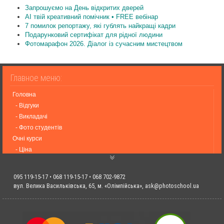
Запрошуємо на День відкритих дверей
AI твій креативний помічник • FREE вебінар
7 помилок репортажу, які гублять найкращі кадри
Подарунковий сертифікат для рідної людини
Фотомарафон 2026. Діалог із сучасним мистецтвом
Головна
- Відгуки
- Викладачі
- Фото студентів
Очні курси
- Ціна
- Графік подій
- Онлайн курси
095 119-15-17 • 068 119-15-17 • 068 702-9872
Події
вул. Велика Васильківська, 65, м. «Олімпійська»,
ask@photoschool.ua
- Фотовиставки
- Статті UA
- Оренда Студій