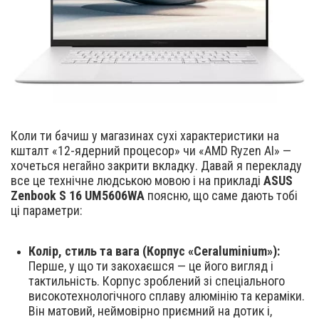
Коли ти бачиш у магазинах сухі характеристики на
кшталт «12-ядерний процесор» чи «AMD Ryzen AI» —
хочеться негайно закрити вкладку. Давай я перекладу
все це технічне людською мовою і на прикладі
ASUS
Zenbook S 16 UM5606WA
поясню, що саме дають тобі
ці параметри:
Колір, стиль та вага (Корпус «Ceraluminium»):
Перше, у що ти закохаєшся — це його вигляд і
тактильність. Корпус зроблений зі спеціального
високотехнологічного сплаву алюмінію та кераміки.
Він матовий, неймовірно приємний на дотик і,