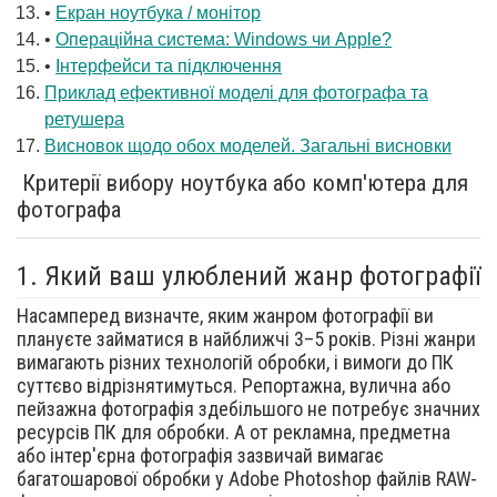
•
Екран ноутбука / монітор
•
Операційна система: Windows чи Apple?
•
Інтерфейси та підключення
Приклад ефективної моделі для фотографа та
ретушера
Висновок щодо обох моделей. Загальні висновки
Критерії вибору ноутбука або комп'ютера для
фотографа
1. Який ваш улюблений жанр фотографії
Насамперед визначте, яким жанром фотографії ви
плануєте займатися в найближчі 3–5 років. Різні жанри
вимагають різних технологій обробки, і вимоги до ПК
суттєво відрізнятимуться. Репортажна, вулична або
пейзажна фотографія здебільшого не потребує значних
ресурсів ПК для обробки. А от рекламна, предметна
або інтер'єрна фотографія зазвичай вимагає
багатошарової обробки у Adobe Photoshop файлів RAW-