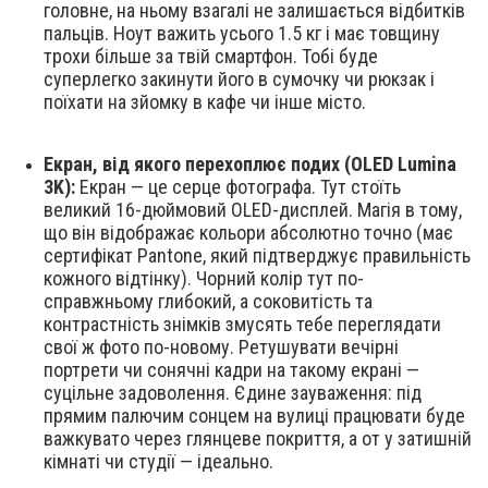
головне, на ньому взагалі не залишається відбитків
пальців. Ноут важить усього 1.5 кг і має товщину
трохи більше за твій смартфон. Тобі буде
суперлегко закинути його в сумочку чи рюкзак і
поїхати на зйомку в кафе чи інше місто.
Екран, від якого перехоплює подих (OLED Lumina
3K):
Екран — це серце фотографа. Тут стоїть
великий 16-дюймовий OLED-дисплей. Магія в тому,
що він відображає кольори абсолютно точно (має
сертифікат Pantone, який підтверджує правильність
кожного відтінку). Чорний колір тут по-
справжньому глибокий, а соковитість та
контрастність знімків змусять тебе переглядати
свої ж фото по-новому. Ретушувати вечірні
портрети чи сонячні кадри на такому екрані —
суцільне задоволення. Єдине зауваження: під
прямим палючим сонцем на вулиці працювати буде
важкувато через глянцеве покриття, а от у затишній
кімнаті чи студії — ідеально.