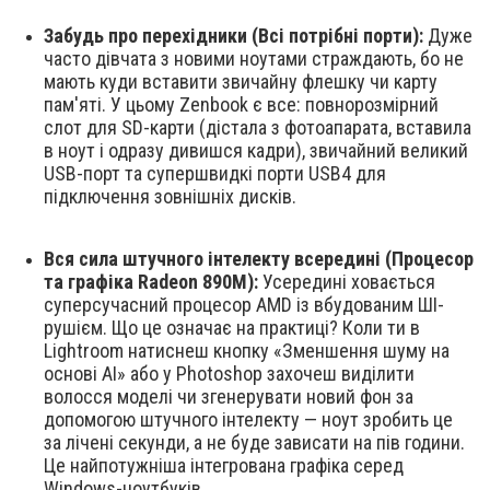
Забудь про перехідники (Всі потрібні порти):
Дуже
часто дівчата з новими ноутами страждають, бо не
мають куди вставити звичайну флешку чи карту
пам'яті. У цьому Zenbook є все: повнорозмірний
слот для SD-карти (дістала з фотоапарата, вставила
в ноут і одразу дивишся кадри), звичайний великий
USB-порт та супершвидкі порти USB4 для
підключення зовнішніх дисків.
Вся сила штучного інтелекту всередині (Процесор
та графіка Radeon 890M):
Усередині ховається
суперсучасний процесор AMD із вбудованим ШІ-
рушієм. Що це означає на практиці? Коли ти в
Lightroom натиснеш кнопку «Зменшення шуму на
основі AI» або у Photoshop захочеш виділити
волосся моделі чи згенерувати новий фон за
допомогою штучного інтелекту — ноут зробить це
за лічені секунди, а не буде зависати на пів години.
Це найпотужніша інтегрована графіка серед
Windows-ноутбуків.