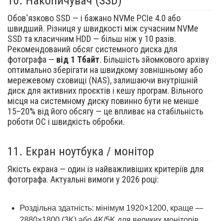
10.
Накопичувач (SSD)
Обов'язково SSD — і бажано NVMe PCIe 4.0 або
швидший. Різниця у швидкості між сучасним NVMe
SSD та класичним HDD — більш ніж у 10 разів.
Рекомендований обсяг системного диска для
фотографа —
від 1 Тбайт
. Більшість зйомкового архіву
оптимально зберігати на швидкому зовнішньому або
мережевому сховищі (NAS), залишаючи внутрішній
диск для активних проєктів і кешу програм. Вільного
місця на системному диску повинно бути не менше
15–20% від його обсягу — це впливає на стабільність
роботи ОС і швидкість обробки.
11.
Екран ноутбука / монітор
Якість екрана — один із найважливіших критеріїв для
фотографа. Актуальні вимоги у 2026 році:
Роздільна здатність: мінімум 1920×1200, краще —
2880×1800 (3K) або 4K/5K для великих моніторів