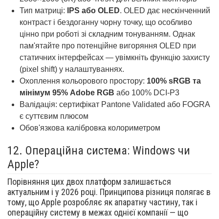
Тип матриці:
IPS або OLED
. OLED дає нескінченний
контраст і бездоганну чорну точку, що особливо
цінно при роботі зі складним тонуванням. Однак
пам'ятайте про потенційне вигоряння OLED при
статичних інтерфейсах — увімкніть функцію захисту
(pixel shift) у налаштуваннях.
Охоплення кольорового простору:
100% sRGB та
мінімум 95% Adobe RGB
або 100% DCI-P3
Валідація: сертифікат Pantone Validated або FOGRA
є суттєвим плюсом
Обов'язкова калібровка колориметром
12.
Операційна система: Windows чи
Apple?
Порівняння цих двох платформ залишається
актуальним і у 2026 році. Принципова різниця полягає в
тому, що Apple розробляє як апаратну частину, так і
операційну систему в межах однієї компанії — що