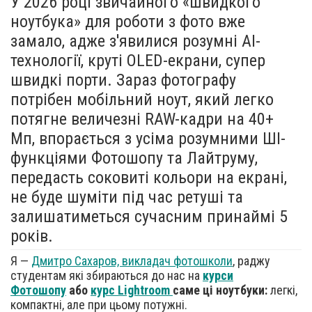
У 2026 році звичайного «швидкого
ноутбука» для роботи з фото вже
замало, адже з'явилися розумні AI-
технології, круті OLED-екрани, супер
швидкі порти. Зараз фотографу
потрібен мобільний ноут, який легко
потягне величезні RAW-кадри на 40+
Мп, впорається з усіма розумними ШІ-
функціями Фотошопу та Лайтруму,
передасть соковиті кольори на екрані,
не буде шуміти під час ретуші та
залишатиметься сучасним принаймі 5
років.
Я —
Дмитро Сахаров, викладач фотошколи
, раджу
студентам які збираються до нас на
курси
Фотошопу
або
курс Lightroom
саме ці
ноутбуки:
легкі,
компактні, але при цьому потужні.