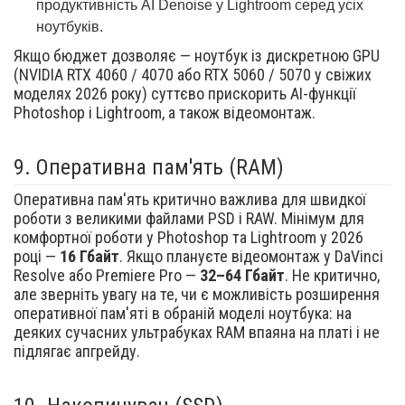
продуктивність AI Denoise у Lightroom серед усіх
ноутбуків.
Якщо бюджет дозволяє — ноутбук із дискретною GPU
(NVIDIA RTX 4060 / 4070 або RTX 5060 / 5070 у свіжих
моделях 2026 року) суттєво прискорить AI-функції
Photoshop і Lightroom, а також відеомонтаж.
9.
Оперативна пам'ять (RAM)
Оперативна пам'ять критично важлива для швидкої
роботи з великими файлами PSD і RAW. Мінімум для
комфортної роботи у Photoshop та Lightroom у 2026
році —
16 Гбайт
. Якщо плануєте відеомонтаж у DaVinci
Resolve або Premiere Pro —
32–64 Гбайт
. Не критично,
але зверніть увагу на те, чи є можливість розширення
оперативної пам'яті в обраній моделі ноутбука: на
деяких сучасних ультрабуках RAM впаяна на платі і не
підлягає апгрейду.