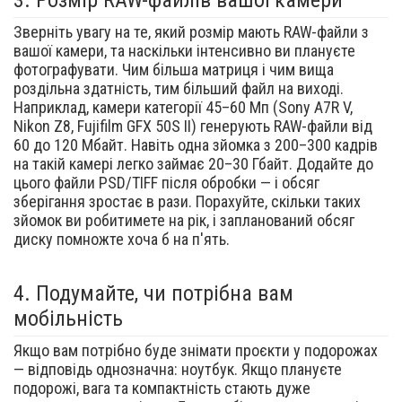
3.
Розмір RAW-файлів вашої камери
Зверніть увагу на те, який розмір мають RAW-файли з
вашої камери, та наскільки інтенсивно ви плануєте
фотографувати. Чим більша матриця і чим вища
роздільна здатність, тим більший файл на виході.
Наприклад, камери категорії 45–60 Мп (Sony A7R V,
Nikon Z8, Fujifilm GFX 50S II) генерують RAW-файли від
60 до 120 Мбайт. Навіть одна зйомка з 200–300 кадрів
на такій камері легко займає 20–30 Гбайт. Додайте до
цього файли PSD/TIFF після обробки — і обсяг
зберігання зростає в рази. Порахуйте, скільки таких
зйомок ви робитимете на рік, і запланований обсяг
диску помножте хоча б на п'ять.
4.
Подумайте, чи потрібна вам
мобільність
Якщо вам потрібно буде знімати проєкти у подорожах
— відповідь однозначна: ноутбук. Якщо плануєте
подорожі, вага та компактність стають дуже