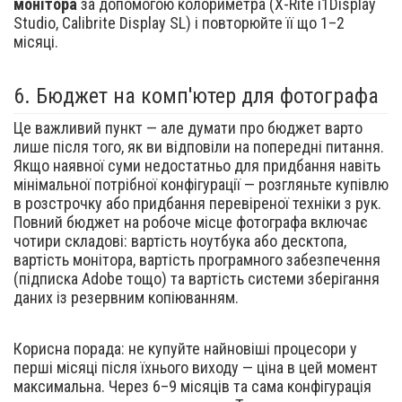
монітора
за допомогою колориметра (X-Rite i1Display
Studio, Calibrite Display SL) і повторюйте її що 1–2
місяці.
6.
Бюджет на комп'ютер для фотографа
Це важливий пункт — але думати про бюджет варто
лише після того, як ви відповіли на попередні питання.
Якщо наявної суми недостатньо для придбання навіть
мінімальної потрібної конфігурації — розгляньте купівлю
в розстрочку або придбання перевіреної техніки з рук.
Повний бюджет на робоче місце фотографа включає
чотири складові: вартість ноутбука або десктопа,
вартість монітора, вартість програмного забезпечення
(підписка Adobe тощо) та вартість системи зберігання
даних із резервним копіюванням.
Корисна порада: не купуйте найновіші процесори у
перші місяці після їхнього виходу — ціна в цей момент
максимальна. Через 6–9 місяців та сама конфігурація