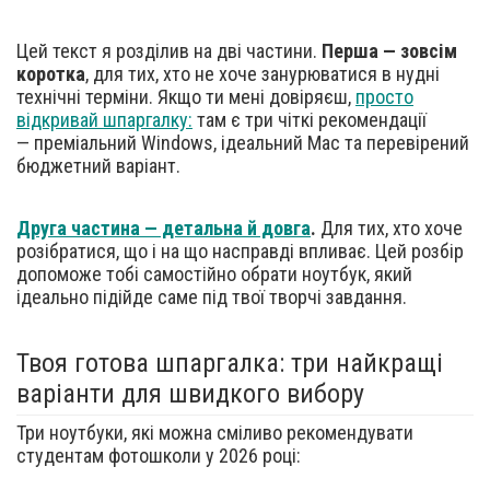
Цей текст я розділив на дві частини.
Перша — зовсім
коротка
, для тих, хто не хоче занурюватися в нудні
технічні терміни. Якщо ти мені довіряєш,
просто
відкривай шпаргалку:
там є три чіткі рекомендації
— преміальний Windows, ідеальний Mac та перевірений
бюджетний варіант.
Друга частина — детальна й довга
.
Для тих, хто хоче
розібратися, що і на що насправді впливає. Цей розбір
допоможе тобі самостійно обрати ноутбук, який
ідеально підійде саме під твої творчі завдання.
Твоя готова шпаргалка: три найкращі
варіанти для швидкого вибору
Три ноутбуки, які можна сміливо рекомендувати
студентам фотошколи у 2026 році: