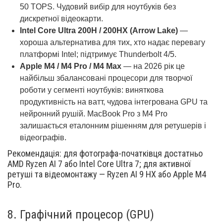
50 TOPS. Чудовий вибір для ноутбуків без
дискретної відеокарти.
Intel Core Ultra 200H / 200HX (Arrow Lake)
—
хороша альтернатива для тих, хто надає перевагу
платформі Intel; підтримує Thunderbolt 4/5.
Apple M4 / M4 Pro / M4 Max
— на 2026 рік це
найбільш збалансовані процесори для творчої
роботи у сегменті ноутбуків: виняткова
продуктивність на ватт, чудова інтегрована GPU та
нейронний рушій. MacBook Pro з M4 Pro
залишається еталонним рішенням для ретушерів і
відеографів.
Рекомендація: для фотографа-початківця достатньо
AMD Ryzen AI 7 або Intel Core Ultra 7; для активної
ретуші та відеомонтажу — Ryzen AI 9 HX або Apple M4
Pro.
8.
Графічний процесор (GPU)