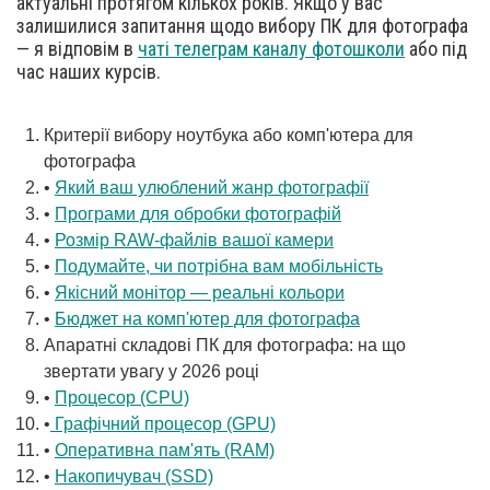
актуальні протягом кількох років. Якщо у вас
залишилися запитання щодо вибору ПК для фотографа
— я відповім в
чаті телеграм каналу фотошколи
або під
час наших курсів.
Критерії вибору ноутбука або комп'ютера для
фотографа
•
Який ваш улюблений жанр фотографії
•
Програми для обробки фотографій
•
Розмір RAW-файлів вашої камери
•
Подумайте, чи потрібна вам мобільність
•
Якісний монітор — реальні кольори
•
Бюджет на комп'ютер для фотографа
Апаратні складові ПК для фотографа: на що
звертати увагу у 2026 році
•
Процесор (CPU)
•
Графічний процесор (GPU)
•
Оперативна пам'ять (RAM)
•
Накопичувач (SSD)